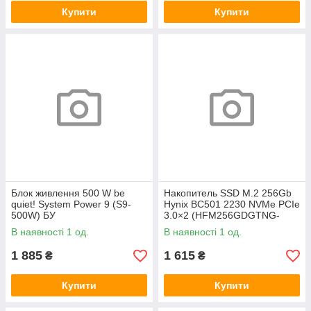
Купити
Купити
Блок живлення 500 W be
Накопитель SSD M.2 256Gb
quiet! System Power 9 (S9-
Hynix BC501 2230 NVMe PCIe
500W) БУ
3.0×2 (HFM256GDGTNG-
83A0A) 800/1600 БУ
В наявності 1 од.
В наявності 1 од.
1 885
1 615
₴
₴
Купити
Купити