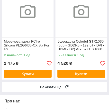
Мережева карта PCI-e
Відеокарта Colorful GTX1060
Silicom PE2G6I35-CX Six Port
(3gb • GDDR5 • 192 bit • DVI •
БУ
HDMI • DP) iGame GTX1060
Vulcan U 3G БУ
В наявності 1 од.
В наявності 1 од.
2 475
4 520
₴
₴
Купити
Купити
Показати ще
Про нас