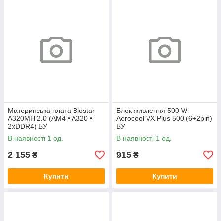
Материнська плата Biostar
Блок живлення 500 W
A320MH 2.0 (AM4 • A320 •
Aerocool VX Plus 500 (6+2pin)
2xDDR4) БУ
БУ
В наявності 1 од.
В наявності 1 од.
2 155
915
₴
₴
Купити
Купити