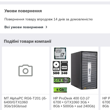
Умови повернення
Повернення товару впродовж 14 днів за домовленістю
Всі умови повернення
Подібні товари компанії
MT AlphaPC RG6-T201 (i5-
HP ProDesk 400 G3 (i7
HP P
6400/GTX1060
6700 • GTX1060 3Gb •
6700
3Gb/16Gb/ssd
8Gb • 500Gb • ssd 240Gb)
8Gb 