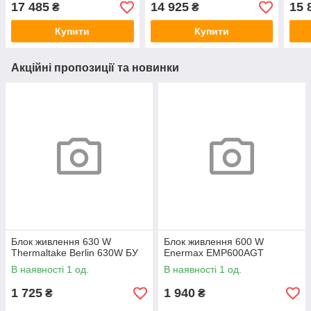
240/1Tb/500W)
MT
MT
17 485
14 925
15 
₴
₴
Купити
Купити
Акційні пропозиції та новинки
Блок живлення 630 W
Блок живлення 600 W
Thermaltake Berlin 630W БУ
Enermax EMP600AGT
В наявності 1 од.
В наявності 1 од.
1 725
1 940
₴
₴