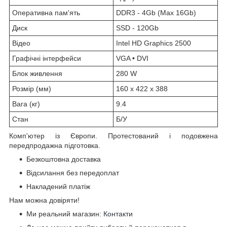
Оперативна пам'ять
DDR3 - 4Gb (Max 16Gb)
Диск
SSD - 120Gb
Відео
Intel HD Graphics 2500
Графічні інтерфейси
VGA • DVI
Блок живлення
280 W
Розмір (мм)
160 x 422 x 388
Вага (кг)
9.4
Стан
Б/У
Комп'ютер із Європи. Протестований і подовжена
передпродажна підготовка.
Безкоштовна доставка
Відсилання без передоплат
Накладений платіж
Нам можна довіряти!
Ми реальний магазин:
Контакти