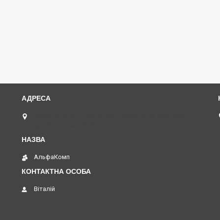
(068)616-95-62 ◄ вул.Князя Володимира Великого,
буд.20, Дніпро, Україна
АльфаКомп
Віталій