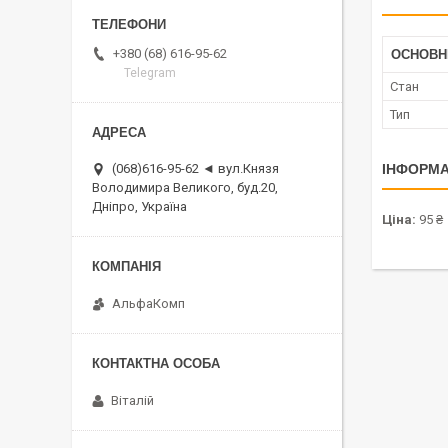
+380 (68) 616-95-62
ОСНОВН
Telegram
Стан
Тип
ІНФОРМА
(068)616-95-62 ◄ вул.Князя
Володимира Великого, буд.20,
Дніпро, Україна
Ціна:
95 ₴
АльфаКомп
Віталій