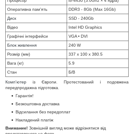
Процесор
i5-4430 (3.0Ghz × 4 ядра)
Оперативна пам'ять
DDR3 - 8Gb (Max 16Gb)
Диск
SSD - 240Gb
Відео
Intel HD Graphics
Графічні інтерфейси
VGA • DVI
Блок живлення
240 W
Розмір (мм)
337 x 100 x 380.5
Вага (кг)
5.9
Стан
Б/В
Комп'ютер
із Європи. Протестований і подовжена
передпродажна підготовка.
Гарантія!
Безкоштовна доставка
Відсилання без передоплат
Накладений платіж
Внимание!
Зовнішній вигляд може відрізнятися від
представленого на фото.