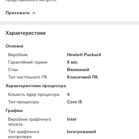
Приховати
Характеристики
Основні
Виробник
Hewlett Packard
Гарантійний термін
6 міс
Стан
Вживаний
Тип настільного ПК
Класичний ПК
Характеристики процесора
Кількість ядер процесора
4
Тип процесора
Core i5
Графіка
Виробник графічного
Intel
чіпсета
Тип графічного
Інтегрований
контролера