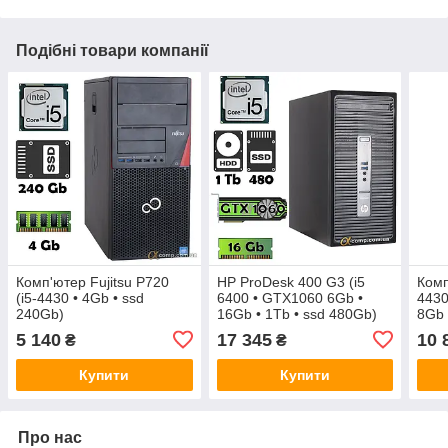
Подібні товари компанії
Комп'ютер Fujitsu P720
HP ProDesk 400 G3 (i5
Комп
(i5-4430 • 4Gb • ssd
6400 • GTX1060 6Gb •
4430
240Gb)
16Gb • 1Tb • ssd 480Gb)
8Gb 
MT
БУ
5 140
17 345
10 
₴
₴
Купити
Купити
Про нас