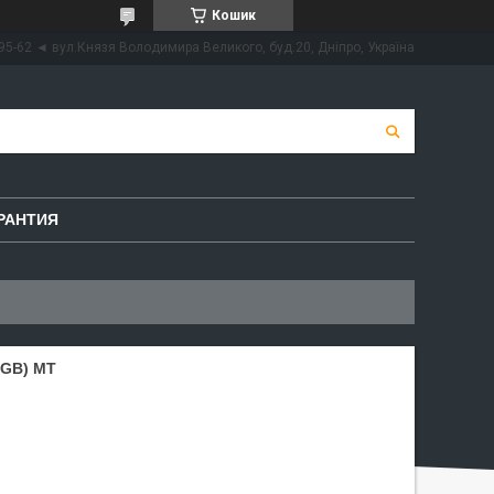
Кошик
95-62 ◄ вул.Князя Володимира Великого, буд.20, Дніпро, Україна
РАНТИЯ
40GB) MT