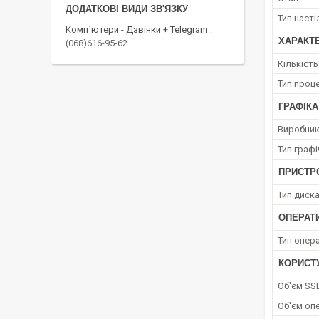
Тип наст
Комп`ютери - Дзвінки + Telegram
ХАРАКТ
(068)616-95-62
Кількіст
Тип проц
ГРАФІКА
Виробник
Тип граф
ПРИСТРО
Тип диск
ОПЕРАТ
Тип опера
КОРИСТ
Об'єм SS
Об'єм опе