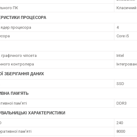
ільного ПК
Класичний
ЕРИСТИКИ ПРОЦЕСОРА
ь ядер процесора
4
есора
Core i5
 графічного чіпсета
Intel
ічного контролера
Інтегрован
Ї ЗБЕРІГАННЯ ДАНИХ
а
SSD
ИВНА ПАМ'ЯТЬ
тивної пам'яті
DDR3
УВАЛЬНИЦЬКІ ХАРАКТЕРИСТИКИ
D
240
ративної пам'яті
8000