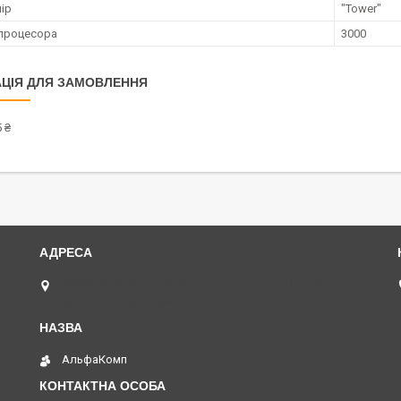
ір
"Tower"
процесора
3000
ЦІЯ ДЛЯ ЗАМОВЛЕННЯ
 ₴
(068)616-95-62 ◄ вул.Князя Володимира Великого,
буд.20, Дніпро, Україна
АльфаКомп