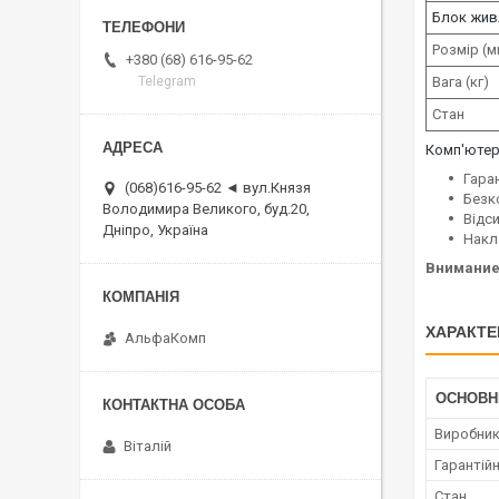
Блок жив
Розмір (м
+380 (68) 616-95-62
Вага (кг)
Telegram
Стан
Комп'юте
Гаран
(068)616-95-62 ◄ вул.Князя
Безк
Володимира Великого, буд.20,
Відс
Дніпро, Україна
Накл
Внимание
ХАРАКТЕ
АльфаКомп
ОСНОВН
Виробни
Віталій
Гарантійн
Стан