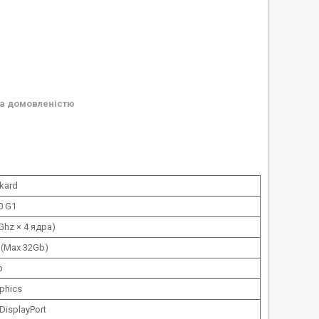
а домовленістю
kard
0 G1
0Ghz × 4 ядра)
 (Max 32Gb)
b
aphics
 DisplayPort