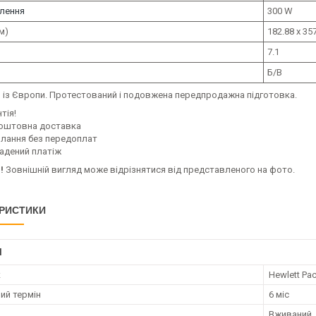
лення
300 W
м)
182.88 x 35
7.1
Б/В
р
із Європи. Протестований і подовжена передпродажна підготовка.
тія!
оштовна доставка
илання без передоплат
адений платіж
!
Зовнішній вигляд може відрізнятися від представленого на фото.
РИСТИКИ
І
к
Hewlett Pa
ий термін
6 міс
Вживаний