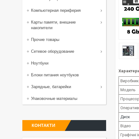
Компьютерная периферия
Карты памяти, внешние
накопители
Прочие товары
Сетевое оборудование
Ноутбуки
Характери
Блоки питания ноутбуков
Виробник
Зарядные, батарейки
Модель
Упаковочные материалы
Процесо
Оператив
Диск
КОНТАКТИ
Відео
Графічні 