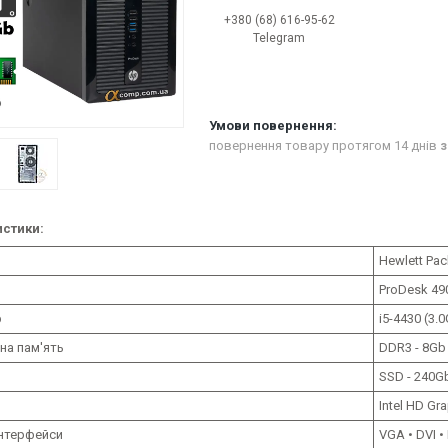
+380 (68) 616-95-62
Telegram
повернення товару протягом 14 днів
з
стики:
Hewlett Pac
ProDesk 49
р
i5-4430 (3.
на пам'ять
DDR3 - 8Gb
SSD - 240G
Intel HD Gr
інтерфейси
VGA • DVI •