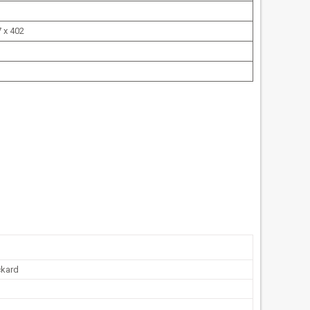
7 x 402
ckard