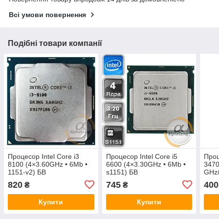
Всі умови повернення
Подібні товари компанії
Процесор Intel Core i3
Процесор Intel Core i5
Проц
8100 (4×3.60GHz • 6Mb •
6600 (4×3.30GHz • 6Mb •
3470
1151-v2) БВ
s1151) БВ
GHz/
820
745
400
₴
₴
Купити
Купити