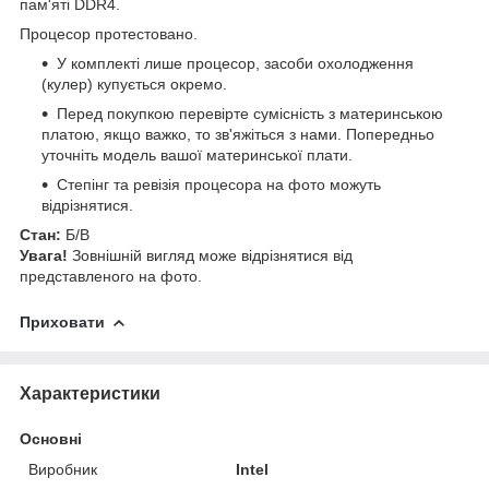
пам'яті DDR4.
Процесор протестовано.
У комплекті лише процесор, засоби охолодження
(
кулер
) купується окремо.
Перед покупкою перевірте сумісність з материнською
платою, якщо важко, то зв'яжіться з нами. Попередньо
уточніть модель вашої материнської плати.
Степінг та ревізія процесора на фото можуть
відрізнятися.
Стан:
Б/В
Увага!
Зовнішній вигляд може відрізнятися від
представленого на фото.
Приховати
Характеристики
Основні
Виробник
Intel