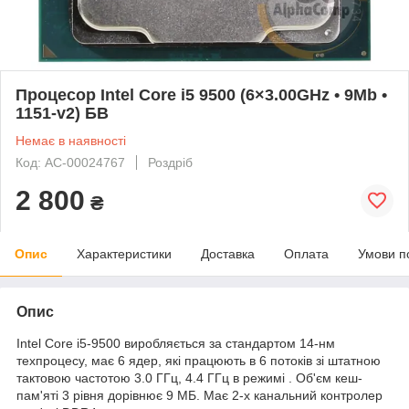
Процесор Intel Core i5 9500 (6×3.00GHz • 9Mb •
1151-v2) БВ
Немає в наявності
Код: AC-00024767
Роздріб
2 800
₴
Опис
Характеристики
Доставка
Оплата
Умови п
Опис
Intel Core i5-9500 виробляється за стандартом 14-нм
техпроцесу, має 6 ядер, які працюють в 6 потоків зі штатною
тактовою частотою 3.0 ГГц, 4.4 ГГц в режимі . Об'єм кеш-
пам'яті 3 рівня дорівнює 9 МБ. Має 2-х канальний контролер