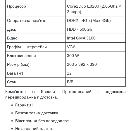
Процесор
Core2Duo E8200 (2.66Ghz ×
2 ядра)
Оперативна пам'ять
DDR2 - 4Gb (Max 8Gb)
Диск
HDD - 500Gb
Відео
Intel GMA 3100
Графічні інтерфейси
VGA
Блок живлення
300 W
Розмір (мм)
203 x 392 x 390
Вага (кг)
12
Стан
Б/В
Комп'ютер
із Європи. Протестований і подовжена
передпродажна підготовка.
Гарантія!
Безкоштовна доставка
Відсилання без передоплат
Накладений платіж