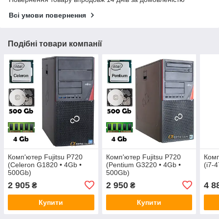
Всі умови повернення
Подібні товари компанії
Комп'ютер Fujitsu P720
Комп'ютер Fujitsu P720
Комп
(Celeron G1820 • 4Gb •
(Pentium G3220 • 4Gb •
(i7-
500Gb)
500Gb)
2 905
2 950
4 8
₴
₴
Купити
Купити