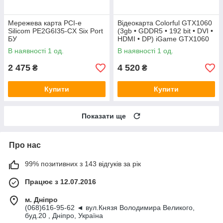
Мережева карта PCI-e
Відеокарта Colorful GTX1060
Silicom PE2G6I35-CX Six Port
(3gb • GDDR5 • 192 bit • DVI •
БУ
HDMI • DP) iGame GTX1060
Vulcan U 3G БУ
В наявності 1 од.
В наявності 1 од.
2 475
4 520
₴
₴
Купити
Купити
Показати ще
Про нас
99% позитивних з 143 відгуків за рік
Працює з 12.07.2016
м. Дніпро
(068)616-95-62 ◄ вул.Князя Володимира Великого,
буд.20 , Дніпро, Україна