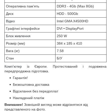
Оперативна пам'ять
DDR3 - 4Gb (Max 8Gb)
Диск
HDD - 500Gb
Відео
Intel GMA X4500HD
Графічні інтерфейси
DVI • DisplayPort
Блок живлення
250 W
Розмір (мм)
384 x 185 x 410
Вага (кг)
7.58
Стан
Б/У
Комп'ютер
із Європи. Протестований і подовжена
передпродажна підготовка.
Гарантія!
Безкоштовна доставка
Відсилання без передоплат
Накладений платіж
Внимание!
Зовнішній вигляд може відрізнятися від
представленого на фото.