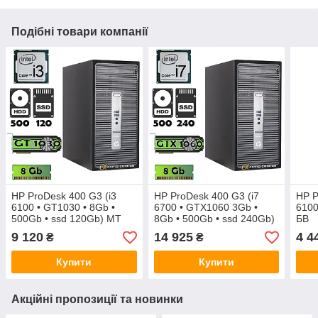
Подібні товари компанії
HP ProDesk 400 G3 (i3
HP ProDesk 400 G3 (i7
HP P
6100 • GT1030 • 8Gb •
6700 • GTX1060 3Gb •
6100
500Gb • ssd 120Gb) MT
8Gb • 500Gb • ssd 240Gb)
БВ
MT
9 120
14 925
4 4
₴
₴
Купити
Купити
Акційні пропозиції та новинки