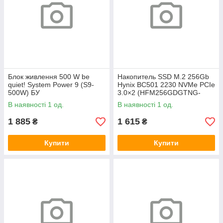
Блок живлення 500 W be
Накопитель SSD M.2 256Gb
quiet! System Power 9 (S9-
Hynix BC501 2230 NVMe PCIe
500W) БУ
3.0×2 (HFM256GDGTNG-
83A0A) 800/1600 БУ
В наявності 1 од.
В наявності 1 од.
1 885
1 615
₴
₴
Купити
Купити