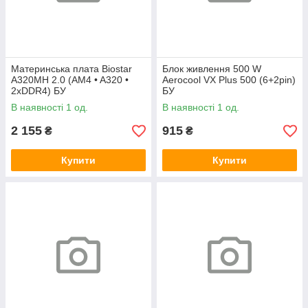
Материнська плата Biostar
Блок живлення 500 W
A320MH 2.0 (AM4 • A320 •
Aerocool VX Plus 500 (6+2pin)
2xDDR4) БУ
БУ
В наявності 1 од.
В наявності 1 од.
2 155
915
₴
₴
Купити
Купити