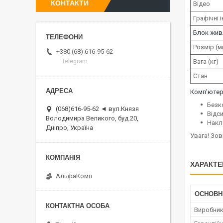
КОНТАКТИ
Відео
Графічні 
Блок жив
Розмір (м
+380 (68) 616-95-62
Вага (кг)
Telegram
Стан
Комп'юте
Безк
(068)616-95-62 ◄ вул.Князя
Відс
Володимира Великого, буд.20,
Накл
Дніпро, Україна
Увага! Зов
ХАРАКТЕ
АльфаКомп
ОСНОВН
Виробни