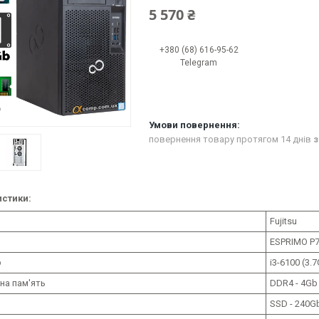
5 570 ₴
+380 (68) 616-95-62
Telegram
повернення товару протягом 14 днів
з
стики:
Fujitsu
ESPRIMO P
р
i3-6100 (3.
на пам'ять
DDR4 - 4Gb
SSD - 240G