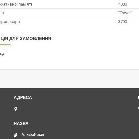
ративної пам'яті
4000
ір
"Tower"
процесора
3700
ЦІЯ ДЛЯ ЗАМОВЛЕННЯ
 ₴
(068)616-95-62 ◄ вул.Князя Володимира Великого,
буд.20, Дніпро, Україна
АльфаКомп