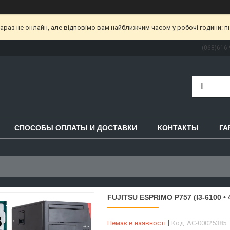
раз не онлайн, але відповімо вам найближчим часом у робочі години: пн-пт
(068)616-
СПОСОБЫ ОПЛАТЫ И ДОСТАВКИ
КОНТАКТЫ
ГА
FUJITSU ESPRIMO P757 (I3-6100 •
Немає в наявності
Код:
AC-00025385