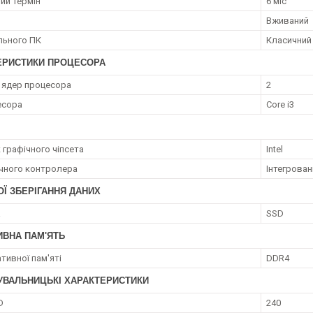
ий термін
6 міс
Вживаний
ільного ПК
Класичний
ЕРИСТИКИ ПРОЦЕСОРА
ь ядер процесора
2
есора
Core i3
 графічного чіпсета
Intel
ічного контролера
Інтегрован
Ї ЗБЕРІГАННЯ ДАНИХ
а
SSD
ИВНА ПАМ'ЯТЬ
тивної пам'яті
DDR4
УВАЛЬНИЦЬКІ ХАРАКТЕРИСТИКИ
D
240