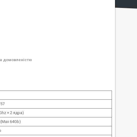
а домовленістю
757
7Ghz × 2 ядра)
 (Max 64Gb)
b