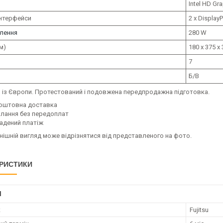
Intel HD Gr
інтерфейси
2 x DisplayP
лення
280 W
м)
180 x 375 x
7
Б/В
р
із Європи. Протестований і подовжена передпродажна підготовка.
оштовна доставка
илання без передоплат
адений платіж
нішній вигляд може відрізнятися від представленого на фото.
РИСТИКИ
І
к
Fujitsu