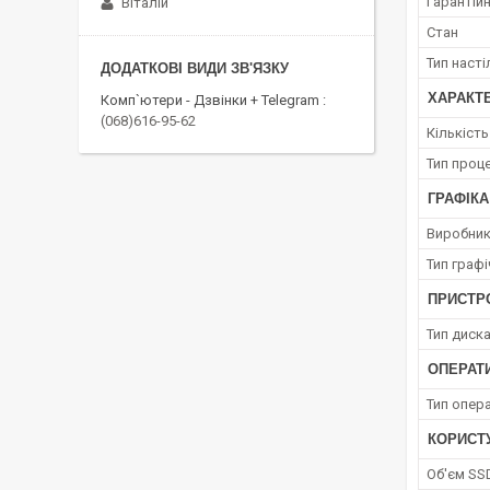
Гарантійн
Віталій
Стан
Тип наст
ХАРАКТ
Комп`ютери - Дзвінки + Telegram
(068)616-95-62
Кількіст
Тип проц
ГРАФІКА
Виробник
Тип граф
ПРИСТРО
Тип диск
ОПЕРАТ
Тип опера
КОРИСТ
Об'єм SS