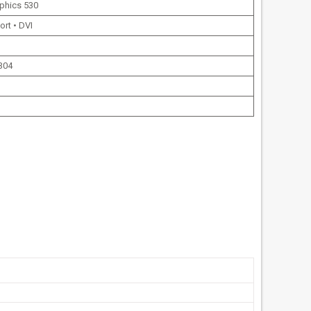
aphics 530
ort • DVI
 304