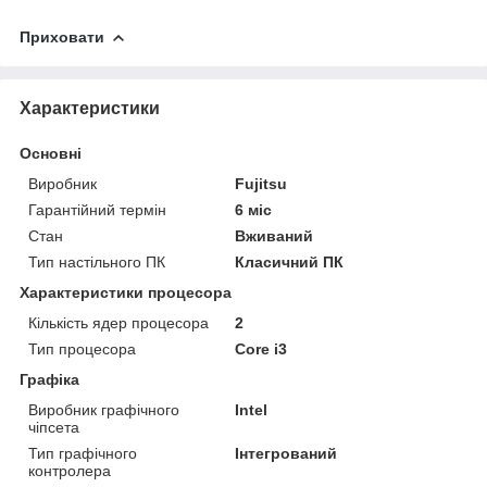
Приховати
Характеристики
Основні
Виробник
Fujitsu
Гарантійний термін
6 міс
Стан
Вживаний
Тип настільного ПК
Класичний ПК
Характеристики процесора
Кількість ядер процесора
2
Тип процесора
Core i3
Графіка
Виробник графічного
Intel
чіпсета
Тип графічного
Інтегрований
контролера