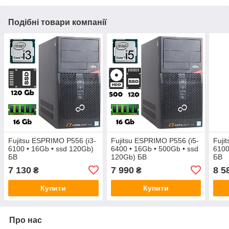
Подібні товари компанії
Fujitsu ESPRIMO P556 (i3-
Fujitsu ESPRIMO P556 (i5-
Fuji
6100 • 16Gb • ssd 120Gb)
6400 • 16Gb • 500Gb • ssd
6100
БВ
120Gb) БВ
БВ
7 130
7 990
8 5
₴
₴
Купити
Купити
Про нас