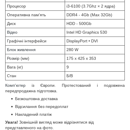
Процесор
i3-6100 (3.7Ghz × 2 ядра)
Оперативна пам'ять
DDR4 - 4Gb (Max 32Gb)
Диск
HDD - 500Gb
Відео
Intel HD Graphics 530
Графічні інтерфейси
DisplayPort • DVI
Блок живлення
280 W
Розмір (мм)
175 x 425 x 353
Вага (кг)
9
Стан
Б/В
Комп'ютер
із Європи. Протестований і подовжена
передпродажна підготовка.
Безкоштовна доставка
Відсилання без передоплат
Накладений платіж
Увага!
Зовнішній вигляд може відрізнятися від
представленого на фото.