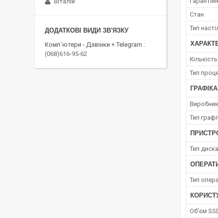
Гарантійн
Віталій
Стан
Тип наст
ХАРАКТ
Комп`ютери - Дзвінки + Telegram
(068)616-95-62
Кількіст
Тип проц
ГРАФІКА
Виробник
Тип граф
ПРИСТРО
Тип диск
ОПЕРАТ
Тип опера
КОРИСТ
Об'єм SS