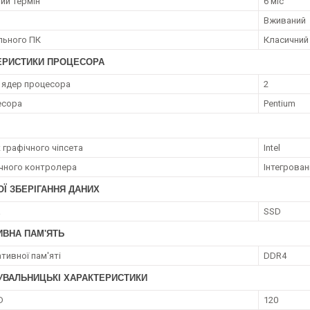
ий термін
6 міс
Вживаний
ільного ПК
Класичний
ЕРИСТИКИ ПРОЦЕСОРА
ь ядер процесора
2
есора
Pentium
 графічного чіпсета
Intel
ічного контролера
Інтегрован
Ї ЗБЕРІГАННЯ ДАНИХ
а
SSD
ИВНА ПАМ'ЯТЬ
тивної пам'яті
DDR4
УВАЛЬНИЦЬКІ ХАРАКТЕРИСТИКИ
D
120