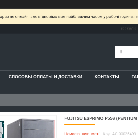
раз не онлайн, але відповімо вам найближчим часом у робочі години: пн-пт
(068)616-
СПОСОБЫ ОПЛАТЫ И ДОСТАВКИ
КОНТАКТЫ
ГА
FUJITSU ESPRIMO P556 (PENTIUM 
Немає в наявності
Код:
AC-00025499