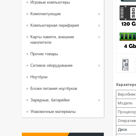
Игровые компьютеры
Комплектующие
Компьютерная периферия
Карты памяти, внешние
накопители
Прочие товары
Сетевое оборудование
Ноутбуки
Характери
Блоки питания ноутбуков
Виробник
Зарядные, батарейки
Модель
Упаковочные материалы
Процесо
Оператив
Диск