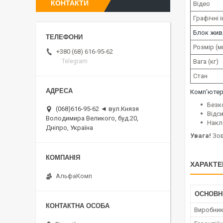
КОНТАКТИ
Відео
Графічні 
Блок жив
Розмір (м
+380 (68) 616-95-62
Вага (кг)
Telegram
Стан
Комп'юте
Безк
(068)616-95-62 ◄ вул.Князя
Відс
Володимира Великого, буд.20,
Накл
Дніпро, Україна
Увага!
Зов
ХАРАКТЕ
АльфаКомп
ОСНОВН
Виробни