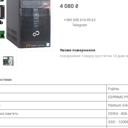
4 080 ₴
+380 (68) 616-95-62
Telegram
повернення товару протягом 14 днів
з
стики:
Fujitsu
ESPRIMO P
р
Pentium G44
на пам'ять
DDR4 - 4Gb
SSD - 120G