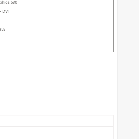
aphics 530
• DVI
 353