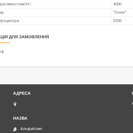
ративної пам'яті
4000
ір
"Tower"
процесора
3300
ЦІЯ ДЛЯ ЗАМОВЛЕННЯ
 ₴
(068)616-95-62 ◄ вул.Князя Володимира Великого,
буд.20, Дніпро, Україна
АльфаКомп