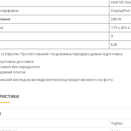
Intel HD Gr
інтерфейси
DisplayPort 
лення
280 W
м)
175 x 425 x
9
Б/В
р
із Європи. Протестований і подовжена передпродажна підготовка.
оштовна доставка
илання без передоплат
адений платіж
нішній вигляд може відрізнятися від представленого на фото.
РИСТИКИ
І
к
Fujitsu