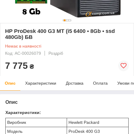
HP ProDesk 400 G3 MT (i5 6400 • 8Gb • ssd
480Gb) БВ
Немає в наявності
Код: AC-00026079
Роздріб
7 775
₴
Опис
Характеристики
Доставка
Оплата
Умови п
Опис
Характеристики:
Виробник
Hewlett Packard
Модель
ProDesk 400 G3