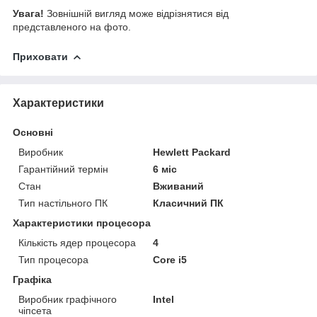
Увага!
Зовнішній вигляд може відрізнятися від
представленого на фото.
Приховати
Характеристики
Основні
Виробник
Hewlett Packard
Гарантійний термін
6 міс
Стан
Вживаний
Тип настільного ПК
Класичний ПК
Характеристики процесора
Кількість ядер процесора
4
Тип процесора
Core i5
Графіка
Виробник графічного
Intel
чіпсета