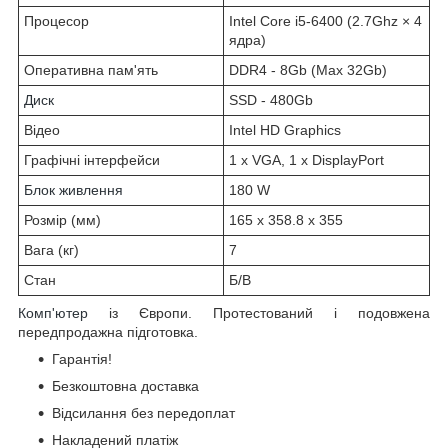
Процесор
Intel Core i5-6400 (2.7Ghz × 4
ядра)
Оперативна пам'ять
DDR4 - 8Gb (Max 32Gb)
Диск
SSD - 480Gb
Відео
Intel HD Graphics
Графічні інтерфейси
1 x VGA, 1 x DisplayPort
Блок живлення
180 W
Розмір (мм)
165 x 358.8 x 355
Вага (кг)
7
Стан
Б/В
Комп'ютер
із Європи. Протестований і подовжена
передпродажна підготовка.
Гарантія!
Безкоштовна доставка
Відсилання без передоплат
Накладений платіж