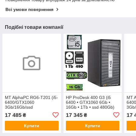
Всі умови повернення
Подібні товари компанії
MT AlphaPC RG6-T201 (i5-
HP ProDesk 400 G3 (i5
MT A
6400/GTX1060
6400 • GTX1060 6Gb •
640
3Gb/16Gb/ssd
16Gb • 1Tb • ssd 480Gb)
3Gb/
240/1Tb/500W)
MT
240/
17 485
17 345
17 
₴
₴
Купити
Купити