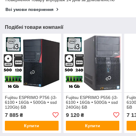
Всі умови повернення
Подібні товари компанії
Fujitsu ESPRIMO P756 (i3-
Fujitsu ESPRIMO P556 (i3-
Fuji
6100 • 16Gb • 500Gb • ssd
6100 • 16Gb • 500Gb • ssd
6100
120Gb) БВ
240Gb) БВ
БВ
7 885
9 120
7 1
₴
₴
Купити
Купити