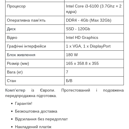
Процесор
Intel Core i3-6100 (3.7Ghz × 2
ядра)
Оперативна пам'ять
DDR4 - 4Gb (Max 32Gb)
Диск
SSD - 120Gb
Відео
Intel HD Graphics
Графічні інтерфейси
1 x VGA, 1 x DisplayPort
Блок живлення
180 W
Розмір (мм)
165 x 358.8 x 355
Вага (кг)
7
Стан
Б/В
Комп'ютер
із Європи. Протестований і подовжена
передпродажна підготовка.
Гарантія!
Безкоштовна доставка
Відсилання без передоплат
Накладений платіж