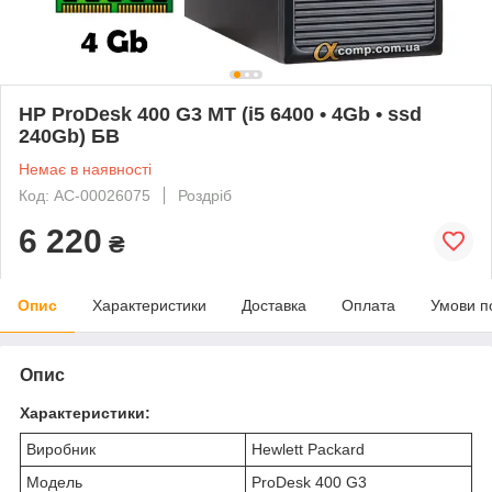
HP ProDesk 400 G3 MT (i5 6400 • 4Gb • ssd
240Gb) БВ
Немає в наявності
Код: AC-00026075
Роздріб
6 220
₴
Опис
Характеристики
Доставка
Оплата
Умови п
Опис
Характеристики:
Виробник
Hewlett Packard
Модель
ProDesk 400 G3