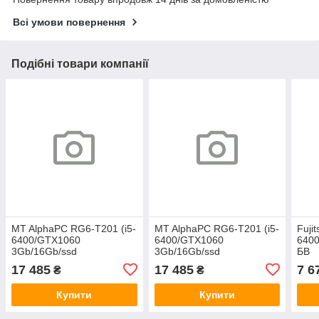
Всі умови повернення
Подібні товари компанії
MT AlphaPC RG6-T201 (i5-
MT AlphaPC RG6-T201 (i5-
Fuji
6400/GTX1060
6400/GTX1060
6400
3Gb/16Gb/ssd
3Gb/16Gb/ssd
БВ
240/1Tb/500W)
240/1Tb/500W)
17 485
17 485
7 6
₴
₴
Купити
Купити