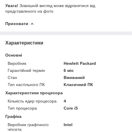
Увага!
Зовнішній вигляд може відрізнятися від
представленого на фото.
Приховати
Характеристики
Основні
Виробник
Hewlett Packard
Гарантійний термін
6 міс
Стан
Вживаний
Тип настільного ПК
Класичний ПК
Характеристики процесора
Кількість ядер процесора
4
Тип процесора
Core i5
Графіка
Виробник графічного
Intel
чіпсета