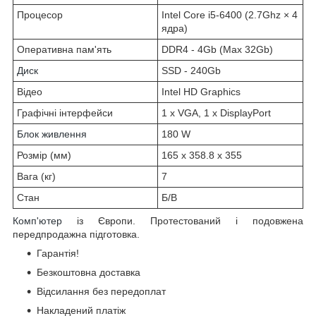
Процесор
Intel Core i5-6400 (2.7Ghz × 4
ядра)
Оперативна пам'ять
DDR4 - 4Gb (Max 32Gb)
Диск
SSD - 240Gb
Відео
Intel HD Graphics
Графічні інтерфейси
1 x VGA, 1 x DisplayPort
Блок живлення
180 W
Розмір (мм)
165 x 358.8 x 355
Вага (кг)
7
Стан
Б/В
Комп'ютер
із Європи. Протестований і подовжена
передпродажна підготовка.
Гарантія!
Безкоштовна доставка
Відсилання без передоплат
Накладений платіж