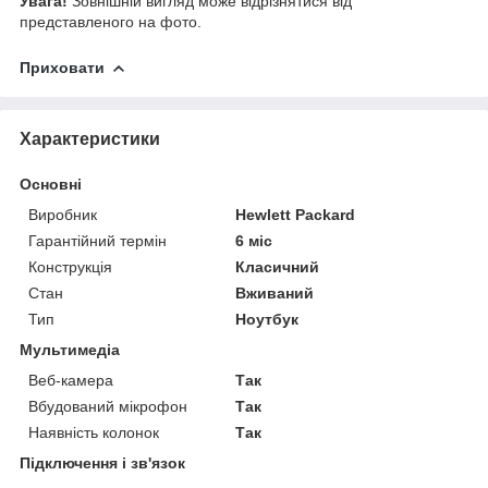
Увага!
Зовнішній вигляд може відрізнятися від
представленого на фото.
Приховати
Характеристики
Основні
Виробник
Hewlett Packard
Гарантійний термін
6 міс
Конструкція
Класичний
Стан
Вживаний
Тип
Ноутбук
Мультимедіа
Веб-камера
Так
Вбудований мікрофон
Так
Наявність колонок
Так
Підключення і зв'язок