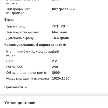
чіпсета
Тип графічного
Інтегрований
контролера
Екран
Тип матриці
TFT IPS
Тип покриття екрану
Матовий
Діагональ екрану
15.6 дюйм
Користувальницькі характеристики
Prom_ноутбуки_Шикоформатний
Да
екран
Вага
2.2
Об'єм SSD
240
Об'єм оперативної пам'яті
8000
Роздільна здатність екрана
1920x1080
Приховати
Умови доставки