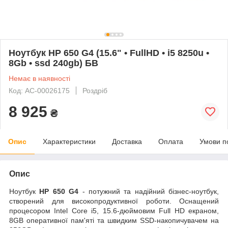
Ноутбук HP 650 G4 (15.6" • FullHD • i5 8250u •
8Gb • ssd 240gb) БВ
Немає в наявності
Код: AC-00026175
Роздріб
8 925
₴
Опис
Характеристики
Доставка
Оплата
Умови п
Опис
Ноутбук
HP 650 G4
- потужний та надійний бізнес-ноутбук,
створений для високопродуктивної роботи. Оснащений
процесором Intel Core i5, 15.6-дюймовим Full HD екраном,
8GB оперативної пам'яті та швидким SSD-накопичувачем на