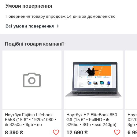
Умови повернення
Повернення товару впродовж 14 днів за домовленістю
Всі умови повернення
Подібні товари компанії
Ноутбук Fujitsu Lifebook
Ноутбук HP EliteBook 850
Ноут
E558 (15.6" • 1920x1080 •
G6 (15.6" • FullHD • i5
X270
i5 8250u • 8gb • no
8265u • 8Gb • ssd 240gb)
8gb 
m2:SATA/NVMe) БВ
БВ
8 390
12 690
6 9
₴
₴