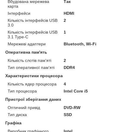
Вбудована мережева
Так
карта
Інтерфейси
HDMI
Кількість інтерфейсів USB
2
3.0
Кількість інтерфейсів USB
1
3.1 Type-C
Мережеві адаптери
Bluetooth, Wi-Fi
Оперативна пам'ять
Кількість слотів пам'яті
2
Тип оперативної пам'яті
DDR4
Характеристики процесора
Кількість ядер процесора
4
Тип процесора
Intel Core i5
Пристрої зберігання даних
Оптичний привід
DVD-RW
Тип диска
SSD
Графіка
Виробник графічного
Intel