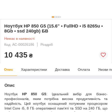
Ноутбук HP 850 G5 (15.6" • FullHD • i5 8265u •
8Gb • ssd 240gb) БВ
Немає в наявності
Код: AC-00026186
Роздріб
10 435
₴
Опис
Характеристики
Доставка
Оплата
Умови п
Опис
Ноутбук
HP 850 G5
: Ідеальний вибір для бізнес-
професіоналів, яким потрібна висока продуктивність та
надійність. Цей ноутбук оснащений потужним процесором
Intel Core i5, 8 ГБ оперативної пам'яті та SSD на 240 ГБ, що