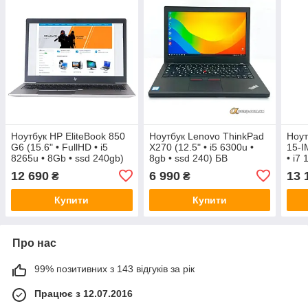
Ноутбук HP EliteBook 850
Ноутбук Lenovo ThinkPad
Ноут
G6 (15.6" • FullHD • i5
X270 (12.5" • i5 6300u •
15-I
8265u • 8Gb • ssd 240gb)
8gb • ssd 240) БВ
• i7
БВ
240g
12 690
6 990
13 
₴
₴
Купити
Купити
Про нас
99% позитивних з 143 відгуків за рік
Працює з 12.07.2016