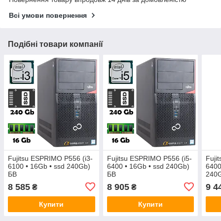
Всі умови повернення
Подібні товари компанії
Fujitsu ESPRIMO P556 (i3-
Fujitsu ESPRIMO P556 (i5-
Fuji
6100 • 16Gb • ssd 240Gb)
6400 • 16Gb • ssd 240Gb)
6400
БВ
БВ
240
8 585
8 905
9 4
₴
₴
Купити
Купити