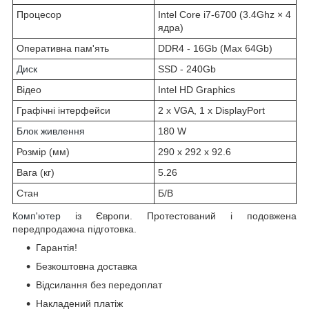
Процесор
Intel Core i7-6700 (3.4Ghz × 4
ядра)
Оперативна пам'ять
DDR4 - 16Gb (Max 64Gb)
Диск
SSD - 240Gb
Відео
Intel HD Graphics
Графічні інтерфейси
2 x VGA, 1 x DisplayPort
Блок живлення
180 W
Розмір (мм)
290 x 292 x 92.6
Вага (кг)
5.26
Стан
Б/В
Комп'ютер
із Європи. Протестований і подовжена
передпродажна підготовка.
Гарантія!
Безкоштовна доставка
Відсилання без передоплат
Накладений платіж