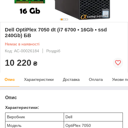
Dell OptiPlex 7050 dt (i7 6700 • 16Gb • ssd
240Gb) БВ
Немає в наявності
Код: AC-00026184
Роздріб
10 220
₴
Опис
Характеристики
Доставка
Оплата
Умови п
Опис
Характеристики:
Виробник
Dell
Модель
OptiPlex 7050