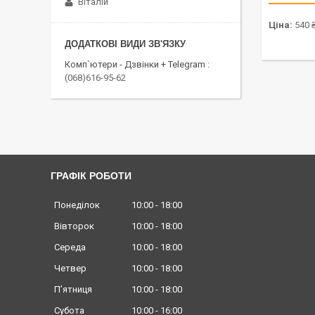
Віталій
Ціна:
540 
Комп`ютери - Дзвінки + Telegram
(068)616-95-62
ГРАФІК РОБОТИ
Понеділок
10:00
18:00
Вівторок
10:00
18:00
Середа
10:00
18:00
Четвер
10:00
18:00
Пʼятниця
10:00
18:00
Субота
10:00
16:00