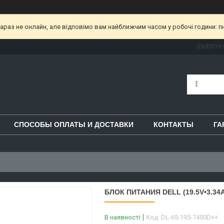
раз не онлайн, але відповімо вам найближчим часом у робочі години: пн-пт
(068)616-
СПОСОБЫ ОПЛАТЫ И ДОСТАВКИ
КОНТАКТЫ
ГА
БЛОК ПИТАНИЯ DELL (19.5V•3.34A
В наявності
Код:
DL-65-195-7450D++