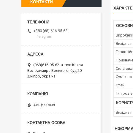
КОНТАКТИ
ХАРАКТЕ
ОСНОВН
+380 (68) 616-95-62
Виробни
Telegram
Вихідна н
Гарантійн
Признач
(068)616-95-62 ◄ вул.Князя
Сила вих
Володимира Великого, буд.20,
Дніпро, Україна
Сумісніс
Стан
Тип роз'
КОРИСТ
АльфаКомп
Вихідна 
ІНФОРМА