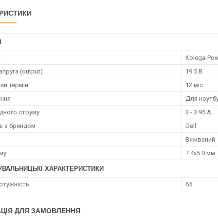
РИСТИКИ
І
к
Kolega-Po
апруга (output)
19.5 В
ий термін
12 міс
ення
Для ноутб
ідного струму
3 - 3.95 А
ть з брендом
Dell
Вживаний
єму
7.4x5.0 мм
УВАЛЬНИЦЬКІ ХАРАКТЕРИСТИКИ
потужність
65
ЦІЯ ДЛЯ ЗАМОВЛЕННЯ