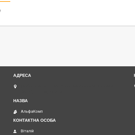
₴
(068)616-95-62 ◄ вул.Князя Володимира Великого,
буд.20, Дніпро, Україна
АльфаКомп
Віталій