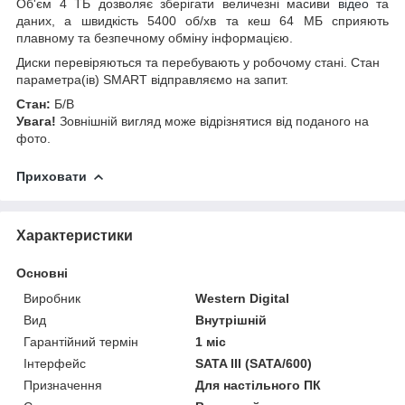
Об'єм 4 ТБ дозволяє зберігати величезні масиви
відео
та
даних, а швидкість 5400 об/хв та кеш 64 МБ сприяють
плавному та безпечному обміну інформацією.
Диски перевіряються та перебувають у робочому стані. Стан
параметра(ів) SMART відправляємо на запит.
Стан:
Б/В
Увага!
Зовнішній вигляд може відрізнятися від поданого на
фото.
Приховати
Характеристики
Основні
Виробник
Western Digital
Вид
Внутрішній
Гарантійний термін
1 міс
Інтерфейс
SATA III (SATA/600)
Призначення
Для настільного ПК