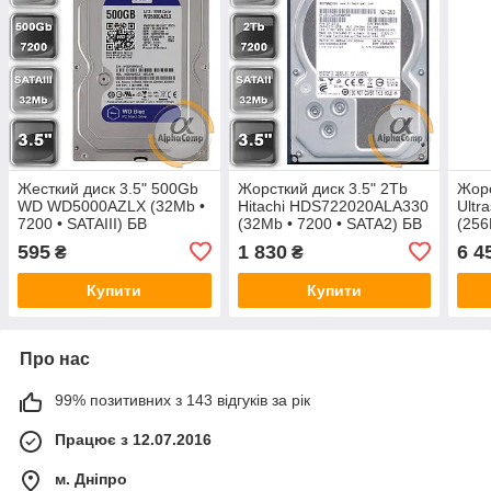
Жесткий диск 3.5" 500Gb
Жорсткий диск 3.5" 2Tb
Жорс
WD WD5000AZLX (32Mb •
Hitachi HDS722020ALA330
Ultr
7200 • SATAIII) БВ
(32Mb • 7200 • SATA2) БВ
(256
595
1 830
6 4
₴
₴
Купити
Купити
Про нас
99% позитивних з 143 відгуків за рік
Працює з 12.07.2016
м. Дніпро