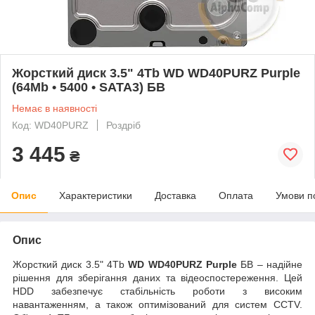
Жорсткий диск 3.5" 4Tb WD WD40PURZ Purple
(64Mb • 5400 • SATA3) БВ
Немає в наявності
Код: WD40PURZ
Роздріб
3 445
₴
Опис
Характеристики
Доставка
Оплата
Умови п
Опис
Жорсткий диск 3.5" 4Tb
WD WD40PURZ Purple
БВ – надійне
рішення для зберігання даних та відеоспостереження. Цей
HDD забезпечує стабільність роботи з високим
навантаженням, а також оптимізований для систем CCTV.