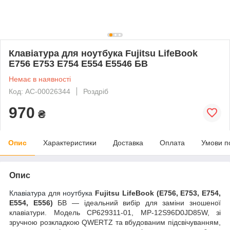
Клавіатура для ноутбука Fujitsu LifeBook
E756 E753 E754 E554 E5546 БВ
Немає в наявності
Код: AC-00026344
Роздріб
970
₴
Опис
Характеристики
Доставка
Оплата
Умови п
Опис
Клавіатура
для
ноутбука
Fujitsu LifeBook (E756, E753, E754,
E554, E556)
БВ — ідеальний вибір для заміни зношеної
клавіатури. Модель CP629311-01, MP-12S96D0JD85W, зі
зручною розкладкою QWERTZ та вбудованим підсвічуванням,