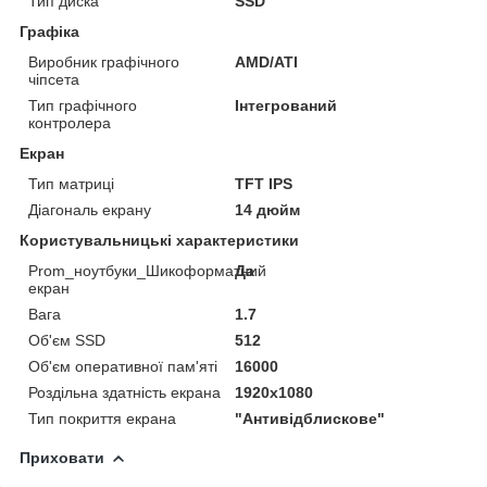
Тип диска
SSD
Графіка
Виробник графічного
AMD/ATI
чіпсета
Тип графічного
Інтегрований
контролера
Екран
Тип матриці
TFT IPS
Діагональ екрану
14 дюйм
Користувальницькі характеристики
Prom_ноутбуки_Шикоформатний
Да
екран
Вага
1.7
Об'єм SSD
512
Об'єм оперативної пам'яті
16000
Роздільна здатність екрана
1920x1080
Тип покриття екрана
"Антивідблискове"
Приховати