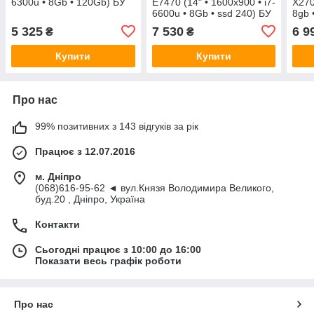
6300u • 8Gb • 120Gb) БУ
E7470 (14" • 1600x900 • i7-
X270
6600u • 8Gb • ssd 240) БУ
8gb 
5 325
7 530
6 9
₴
₴
Купити
Купити
Про нас
99% позитивних з 143 відгуків за рік
Працює з 12.07.2016
м. Дніпро
(068)616-95-62 ◄ вул.Князя Володимира Великого,
буд.20 , Дніпро, Україна
Контакти
Сьогодні працює з 10:00 до 16:00
Показати весь графік роботи
Про нас