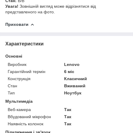
Стан:
Б/В
Увага!
Зовнішній вигляд може відрізнятися від
представленого на фото.
Приховати
Характеристики
Основні
Виробник
Lenovo
Гарантійний термін
6 міс
Конструкція
Класичний
Стан
Вживаний
Тип
Ноутбук
Мультимедіа
Веб-камера
Так
Вбудований мікрофон
Так
Наявність колонок
Так
Підключення і зв'язок