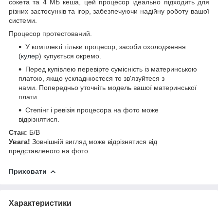
сокета та 4 МБ кеша, цей процесор ідеально підходить для
різних застосунків та ігор, забезпечуючи надійну роботу вашої
системи.
Процесор протестований.
У комплекті тільки процесор, засоби охолодження
(
кулер
) купується окремо.
Перед купівлею перевірте сумісність із материнською
платою, якщо ускладнюєтеся то зв'язуйтеся з
нами. Попередньо уточніть модель вашої материнської
плати.
Степінг і ревізія процесора на фото може
відрізнятися.
Стан:
Б/В
Увага!
Зовнішній вигляд може відрізнятися від
представленого на фото.
Приховати
Характеристики