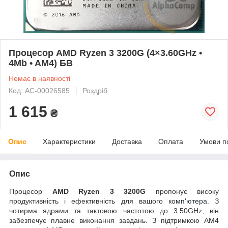
Процесор AMD Ryzen 3 3200G (4×3.60GHz •
4Mb • AM4) БВ
Немає в наявності
Код: AC-00026585
Роздріб
1 615
₴
Опис
Характеристики
Доставка
Оплата
Умови п
Опис
Процесор
AMD Ryzen 3 3200G
пропонує високу
продуктивність і ефективність для вашого
комп'ютера
. З
чотирма ядрами та тактовою частотою до 3.50GHz, він
забезпечує плавне виконання завдань. З підтримкою AM4