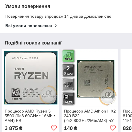
Умови повернення
Повернення товару впродовж 14 днів за домовленістю
Всі умови повернення
Подібні товари компанії
Процесор AMD Ryzen 5
Процесор AMD Athlon II X2
Проц
5500 (6×3.60GHz • 16Mb •
240 B22
8100
AM4) БВ
(2×2.80GHz/2Mb/AM3) БУ
1151
3 875
140
820
₴
₴