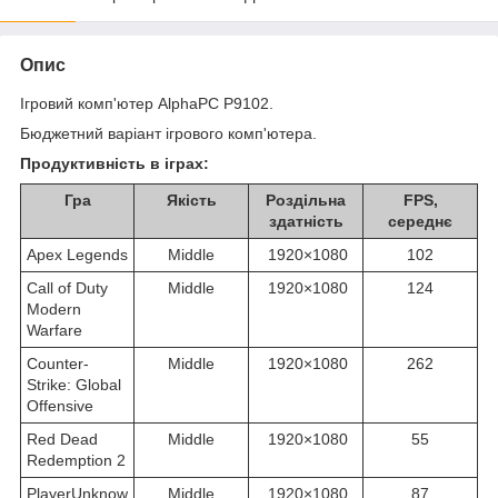
Опис
Ігровий комп'ютер AlphaPC P9102.
Бюджетний варіант ігрового комп'ютера.
Продуктивність в іграх:
Гра
Якість
Роздільна
FPS,
здатність
середнє
Apex Legends
Middle
1920×1080
102
Call of Duty
Middle
1920×1080
124
Modern
Warfare
Counter-
Middle
1920×1080
262
Strike: Global
Offensive
Red Dead
Middle
1920×1080
55
Redemption 2
PlayerUnknow
Middle
1920×1080
87