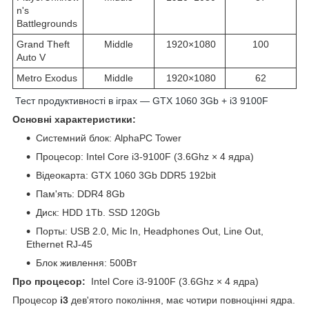
n's
Battlegrounds
Grand Theft
Middle
1920×1080
100
Auto V
Metro Exodus
Middle
1920×1080
62
Тест продуктивності в іграх — GTX 1060 3Gb + i3 9100F
Основні характеристики:
Системний блок: AlphaPC Tower
Процесор: Intel Core i3-9100F (3.6Ghz × 4 ядра)
Відеокарта: GTX 1060 3Gb DDR5 192bit
Пам'ять: DDR4 8Gb
Диск: HDD 1Tb. SSD 120Gb
Порты: USB 2.0, Mic In, Headphones Out, Line Out,
Ethernet RJ-45
Блок живлення: 500Вт
Про процесор:
Intel Core i3-9100F (3.6Ghz × 4 ядра)
Процесор
i3
дев'ятого покоління, має чотири повноцінні ядра.