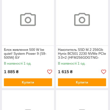
Блок живлення 500 W be
Накопитель SSD M.2 256Gb
quiet! System Power 9 (S9-
Hynix BC501 2230 NVMe PCIe
500W) БУ
3.0×2 (HFM256GDGTNG-
83A0A) 800/1600 БУ
В наявності 1 од.
В наявності 1 од.
1 885
1 615
₴
₴
Купити
Купити