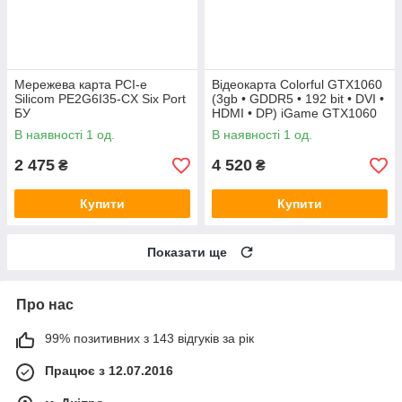
Мережева карта PCI-e
Відеокарта Colorful GTX1060
Silicom PE2G6I35-CX Six Port
(3gb • GDDR5 • 192 bit • DVI •
БУ
HDMI • DP) iGame GTX1060
Vulcan U 3G БУ
В наявності 1 од.
В наявності 1 од.
2 475
4 520
₴
₴
Купити
Купити
Показати ще
Про нас
99% позитивних з 143 відгуків за рік
Працює з 12.07.2016