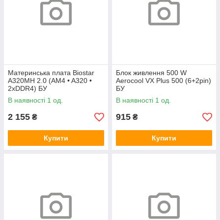
Материнська плата Biostar
Блок живлення 500 W
A320MH 2.0 (AM4 • A320 •
Aerocool VX Plus 500 (6+2pin)
2xDDR4) БУ
БУ
В наявності 1 од.
В наявності 1 од.
2 155
915
₴
₴
Купити
Купити