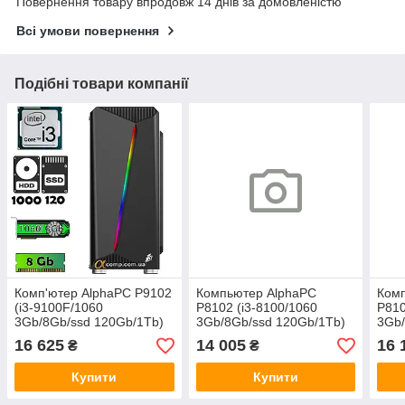
Повернення товару впродовж 14 днів за домовленістю
Всі умови повернення
Подібні товари компанії
Комп'ютер AlphaPC P9102
Компьютер AlphaPC
Ком
(i3-9100F/1060
P8102 (i3-8100/1060
P810
3Gb/8Gb/ssd 120Gb/1Tb)
3Gb/8Gb/ssd 120Gb/1Tb)
3Gb/
renew
renew
ren
16 625
14 005
16 
₴
₴
Купити
Купити