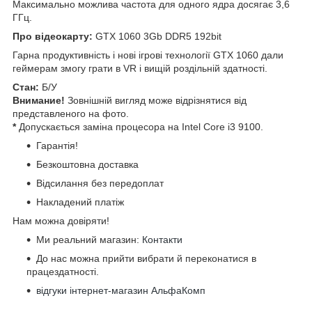
Максимально можлива частота для одного ядра досягає 3,6
ГГц.
Про відеокарту:
GTX 1060 3Gb DDR5 192bit
Гарна продуктивність і нові ігрові технології GTX 1060 дали
геймерам змогу грати в VR і вищій роздільній здатності.
Стан:
Б/У
Внимание!
Зовнішній вигляд може відрізнятися від
представленого на фото.
*
Допускається заміна процесора на Intel Core i3 9100.
Гарантія!
Безкоштовна доставка
Відсилання без передоплат
Накладений платіж
Нам можна довіряти!
Ми реальний магазин:
Контакти
До нас можна прийти вибрати й переконатися в
працездатності.
відгуки інтернет-магазин АльфаКомп