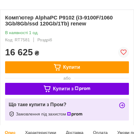
Комп'ютер AlphaPC P9102 (i3-9100F/1060
3Gb/8Gb/ssd 120Gb/1Tb) renew
В наявності 1 од.
Код: RT7581
Роздріб
16 625
₴
Купити
або
Купити з
Що таке купити з Пром?
Замовлення під захистом
Опис
Характеристики
Доставка
Оплата
Умови п