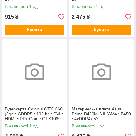
В наявності 1 од.
В наявності 1 од.
915
2 475
₴
₴
Купити
Купити
Відеокарта Colorful GTX1060
Материнська плата Asus
(3gb • GDDR5 • 192 bit • DVI •
Prime B450M-A II (AM4 • B450
HDMI • DP) iGame GTX1060
• 4xDDR4) БУ
Vulcan U 3G БУ
В наявності 1 од.
В наявності 1 од.