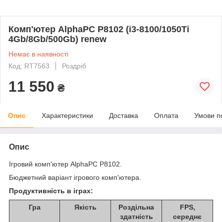
Комп'ютер AlphaPC P8102 (i3-8100/1050Ti
4Gb/8Gb/500Gb) renew
Немає в наявності
Код: RT7563
Роздріб
11 550
₴
Опис
Характеристики
Доставка
Оплата
Умови п
Опис
Ігровий комп'ютер AlphaPC P8102.
Бюджетний варіант ігрового комп'ютера.
Продуктивність в іграх:
Гра
Якість
Роздільна
FPS,
здатність
середнє