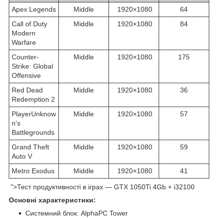
Apex Legends
Middle
1920×1080
64
Call of Duty
Middle
1920×1080
84
Modern
Warfare
Counter-
Middle
1920×1080
175
Strike: Global
Offensive
Red Dead
Middle
1920×1080
36
Redemption 2
PlayerUnknow
Middle
1920×1080
57
n's
Battlegrounds
Grand Theft
Middle
1920×1080
59
Auto V
Metro Exodus
Middle
1920×1080
41
">Тест продуктивності в іграх — GTX 1050Ti 4Gb + i32100
Основні характеристики:
Системний блок: AlphaPC Tower