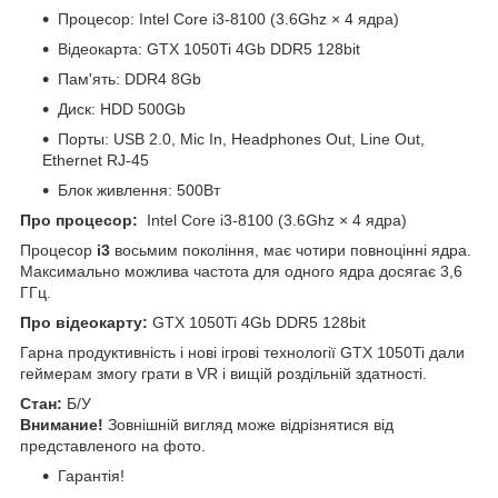
Процесор: Intel Core i3-8100 (3.6Ghz × 4 ядра)
Відеокарта: GTX 1050Ti 4Gb DDR5 128bit
Пам'ять: DDR4 8Gb
Диск: HDD 500Gb
Порты: USB 2.0, Mic In, Headphones Out, Line Out,
Ethernet RJ-45
Блок живлення: 500Вт
Про процесор:
Intel Core i3-8100 (3.6Ghz × 4 ядра)
Процесор
i3
восьмим покоління, має чотири повноцінні ядра.
Максимально можлива частота для одного ядра досягає 3,6
ГГц.
Про відеокарту:
GTX 1050Ti 4Gb DDR5 128bit
Гарна продуктивність і нові ігрові технології GTX 1050Ti дали
геймерам змогу грати в VR і вищій роздільній здатності.
Стан:
Б/У
Внимание!
Зовнішній вигляд може відрізнятися від
представленого на фото.
Гарантія!