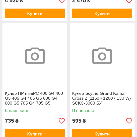
4 520
2 475
₴
₴
Купити
Купити
Кулер HP miniPC 400 G4 400
Кулер Scythe Grand Kama
G5 405 G4 405 G5 600 G4
Cross 2 (115x • 1200 • 130 W)
600 G5 705 G4 705 G5
SCKC-3000 БУ
(L19561-001)
В наявності
В наявності
735
595
₴
₴
Купити
Купити