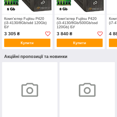
Комп'ютер Fujitsu P420
Комп'ютер Fujitsu P420
Комп
(i3-4130/8Gb/sdd 120Gb)
(i3-4130/8Gb/500Gb/ssd
(i7-
БУ
120Gb) БУ
3 305
3 840
4 8
₴
₴
Купити
Купити
Акційні пропозиції та новинки