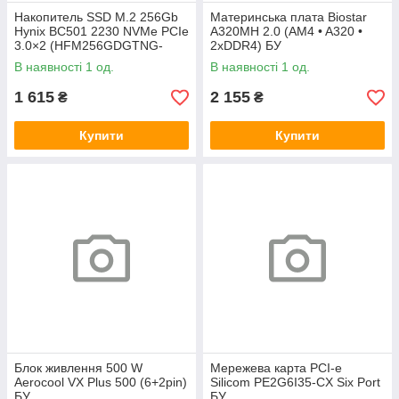
Накопитель SSD M.2 256Gb
Материнська плата Biostar
Hynix BC501 2230 NVMe PCIe
A320MH 2.0 (AM4 • A320 •
3.0×2 (HFM256GDGTNG-
2xDDR4) БУ
83A0A) 800/1600 БУ
В наявності 1 од.
В наявності 1 од.
1 615
2 155
₴
₴
Купити
Купити
Блок живлення 500 W
Мережева карта PCI-e
Aerocool VX Plus 500 (6+2pin)
Silicom PE2G6I35-CX Six Port
БУ
БУ