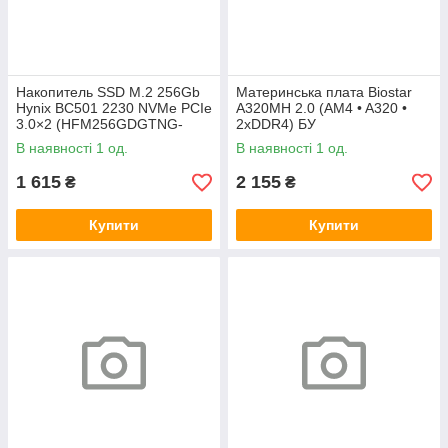
Накопитель SSD M.2 256Gb
Материнська плата Biostar
Hynix BC501 2230 NVMe PCIe
A320MH 2.0 (AM4 • A320 •
3.0×2 (HFM256GDGTNG-
2xDDR4) БУ
83A0A) 800/1600 БУ
В наявності 1 од.
В наявності 1 од.
1 615
2 155
₴
₴
Купити
Купити