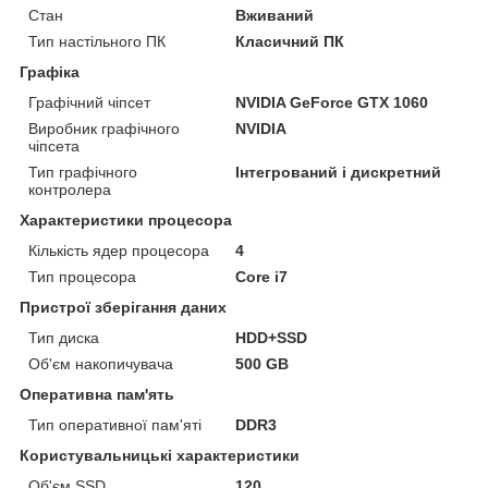
Стан
Вживаний
Тип настільного ПК
Класичний ПК
Графіка
Графічний чіпсет
NVIDIA GeForce GTX 1060
Виробник графічного
NVIDIA
чіпсета
Тип графічного
Інтегрований і дискретний
контролера
Характеристики процесора
Кількість ядер процесора
4
Тип процесора
Core i7
Пристрої зберігання даних
Тип диска
HDD+SSD
Об'єм накопичувача
500 GB
Оперативна пам'ять
Тип оперативної пам'яті
DDR3
Користувальницькі характеристики
Об'єм SSD
120