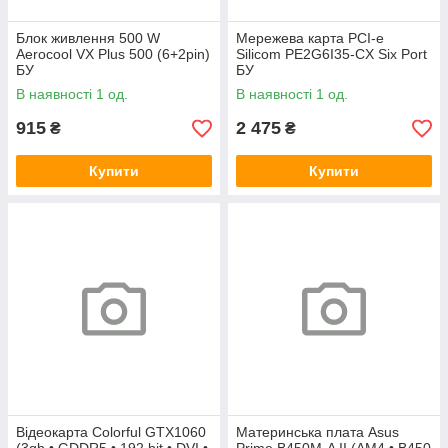
Блок живлення 500 W
Мережева карта PCI-e
Aerocool VX Plus 500 (6+2pin)
Silicom PE2G6I35-CX Six Port
БУ
БУ
В наявності 1 од.
В наявності 1 од.
915
2 475
₴
₴
Купити
Купити
Відеокарта Colorful GTX1060
Материнська плата Asus