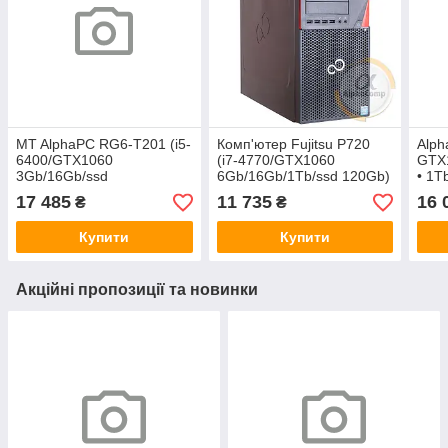
MT AlphaPC RG6-T201 (i5-
Комп'ютер Fujitsu P720
Alph
6400/GTX1060
(i7-4770/GTX1060
GTX1
3Gb/16Gb/ssd
6Gb/16Gb/1Tb/ssd 120Gb)
• 1T
240/1Tb/500W)
БУ
17 485
11 735
16 
₴
₴
Купити
Купити
Акційні пропозиції та новинки