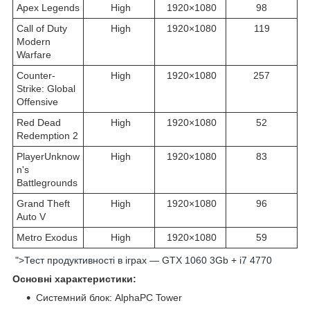
Apex Legends
High
1920×1080
98
Call of Duty
High
1920×1080
119
Modern
Warfare
Counter-
High
1920×1080
257
Strike: Global
Offensive
Red Dead
High
1920×1080
52
Redemption 2
PlayerUnknow
High
1920×1080
83
n's
Battlegrounds
Grand Theft
High
1920×1080
96
Auto V
Metro Exodus
High
1920×1080
59
">Тест продуктивності в іграх — GTX 1060 3Gb + i7 4770
Основні характеристики:
Системний блок: AlphaPC Tower