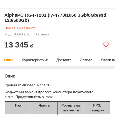
AlphaPC RG4-T201 (i7-4770/1060 3Gb/8Gb/ssd
120/500Gb)
Немає в наявності
Код: RG4-T201
Роздріб
13 345
₴
Опис
Характеристики
Доставка
Оплата
Умови п
Опис
Ігровий комп'ютер AlphaPC.
Бюджетний варіант ігрового комп'ютера початкового
рівня. Продуктивність в іграх:
Гра
Якість
Роздільна
FPS,
здатність
середнє