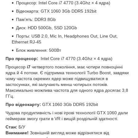
Процесор: Intel Core i7 4770 (3.4Ghz × 4 ядра)
Відеокарта: GTX 1060 3Gb DDR5 192bit
Пам'ять: DDR3 8Gb
Диск: HDD 500Gb, SSD 120Gb
Порты: USB 2.0, Mic In, Headphones Out, Line Out,
Ethernet RJ-45
Блок живлення: 500Вт
Про процесор:
Intel Core i7 4770 (3.4Ghz × 4 ядра)
Процесор
i7
четвертого покоління, має чотири повноцінні
ядра й 4 потоки. Є підтримка технології Turbo Boost, завдяки
чому частота окремих ядер може підвищуватися в
застосунках, які залучають менш чотирьох потоків.
Максимально можлива частота для одного ядра досягає 3,8
ГГц.
Про відеокарту:
GTX 1060 3Gb DDR5 192bit
Чудова продуктивність і нові ігрові технології GTX 1060 дали
геймерам змогу грати в VR і вищій роздільній здатності.
Стан:
Б/У
Внимание!
Зовнішній вигляд може відрізнятися від