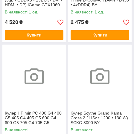
(3gb • GDDR5 • 192 bit • DVI •
Prime B450M-A II (AM4 • B450
HDMI • DP) iGame GTX1060
• 4xDDR4) БУ
Vulcan U 3G БУ
В наявності 1 од.
В наявності 1 од.
4 520
2 475
₴
₴
Купити
Купити
Кулер HP miniPC 400 G4 400
Кулер Scythe Grand Kama
G5 405 G4 405 G5 600 G4
Cross 2 (115x • 1200 • 130 W)
600 G5 705 G4 705 G5
SCKC-3000 БУ
(L19561-001)
В наявності
В наявності