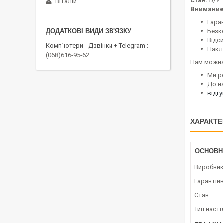
Стан:
Б/У
Віталій
Внимание
Гаран
Безк
Відс
Комп`ютери - Дзвінки + Telegram
Накл
(068)616-95-62
Нам можна
Ми р
До н
відг
ХАРАКТЕ
ОСНОВН
Виробни
Гарантійн
Стан
Тип наст