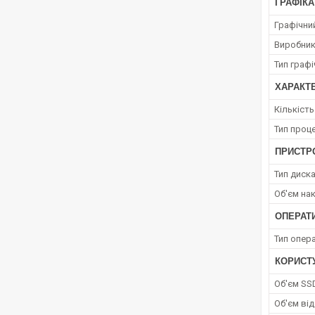
ГРАФІКА
Графічний
Виробник
Тип граф
ХАРАКТ
Кількіст
Тип проц
ПРИСТРО
Тип диск
Об'єм на
ОПЕРАТ
Тип опера
КОРИСТ
Об'єм SS
Об'єм від