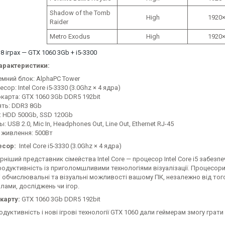
Shadow of the Tomb
High
1920×
Raider
Metro Exodus
High
1920×
 8 іграх — GTX 1060 3Gb + i5-3300
арактеристики:
емний блок: AlphaPC Tower
сор: Intel Core i5-3330 (3.0Ghz × 4 ядра)
окарта: GTX 1060 3Gb DDR5 192bit
ять: DDR3 8Gb
: HDD 500Gb, SSD 120Gb
: USB 2.0, Mic In, Headphones Out, Line Out, Ethernet RJ-45
 живлення: 500Вт
есор:
Intel Core i5-3330 (3.0Ghz × 4 ядра)
ніший представник сімейства Intel Core — процесор Intel Core i5 забе
одуктивність із приголомшливими технологіями візуалізації. Процесори I
 обчислювальні та візуальні можливості вашому ПК, незалежно від того
лами, досліджень чи ігор.
карту:
GTX 1060 3Gb DDR5 192bit
дуктивність і нові ігрові технології GTX 1060 дали геймерам змогу грати 