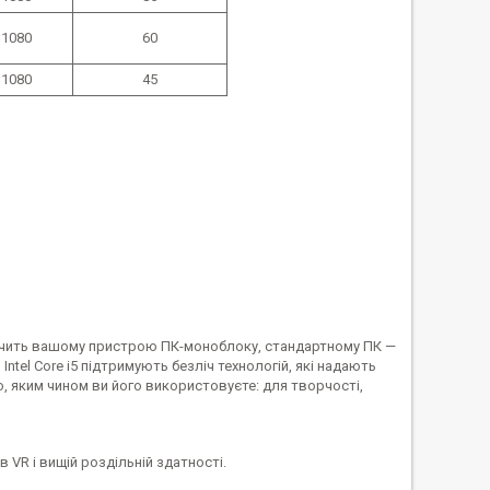
1080
60
1080
45
зпечить вашому пристрою ПК-моноблоку, стандартному ПК —
ntel Core i5 підтримують безліч технологій, які надають
, яким чином ви його використовуєте: для творчості,
в VR і вищій роздільній здатності.