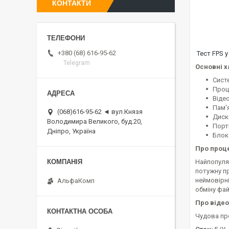
КОНТАКТИ
+380 (68) 616-95-62
Тест FPS у
Telegram
Основні х
Сист
Проце
Віде
Пам'
(068)616-95-62 ◄ вул.Князя
Диск
Володимира Великого, буд.20,
Порты
Дніпро, Україна
Блок
Про проц
Найпопуляр
потужну пр
неймовірні
АльфаКомп
обміну фай
Про відео
Чудова про