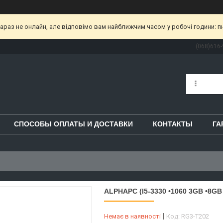
раз не онлайн, але відповімо вам найближчим часом у робочі години: пн-пт
(068)616-
СПОСОБЫ ОПЛАТЫ И ДОСТАВКИ
КОНТАКТЫ
ГА
ALPHAPC (I5-3330 •1060 3GB •8GB 
Немає в наявності
Код:
RG3-T202