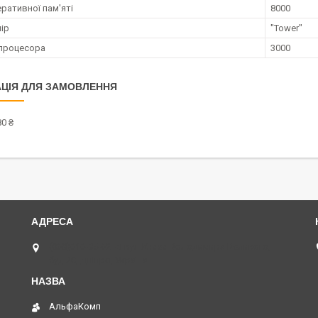
ративної пам'яті
8000
ір
"Tower"
процесора
3000
ЦІЯ ДЛЯ ЗАМОВЛЕННЯ
0 ₴
(068)616-95-62 ◄ вул.Князя Володимира Великого,
буд.20, Дніпро, Україна
АльфаКомп