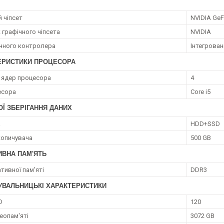
 чіпсет
NVIDIA GeF
 графічного чіпсета
NVIDIA
ічного контролера
Інтегрован
ЕРИСТИКИ ПРОЦЕСОРА
ь ядер процесора
4
есора
Core i5
Ї ЗБЕРІГАННЯ ДАНИХ
а
HDD+SSD
копичувача
500 GB
ИВНА ПАМ'ЯТЬ
тивної пам'яті
DDR3
УВАЛЬНИЦЬКІ ХАРАКТЕРИСТИКИ
D
120
еопам'яті
3072 GB