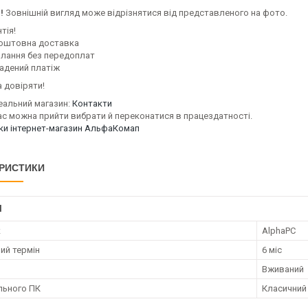
!
Зовнішній вигляд може відрізнятися від представленого на фото.
тія!
оштовна доставка
илання без передоплат
адений платіж
 довіряти!
еальний магазин:
Контакти
ас можна прийти вибрати й переконатися в працездатності.
уки інтернет-магазин АльфаКомап
РИСТИКИ
І
к
AlphaPC
ий термін
6 міс
Вживаний
ільного ПК
Класичний