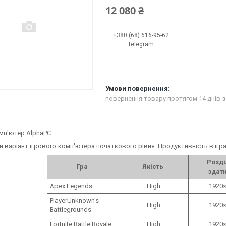
12 080 ₴
+380 (68) 616-95-62
Telegram
повернення товару протягом 14 днів
з
мп'ютер AlphaPC.
варіант ігрового комп'ютера початкового рівня. Продуктивність в ігра
Розді
Гра
Якість
здатн
Apex Legends
High
1920×
PlayerUnknown's
High
1920×
Battlegrounds
Fortnite Battle Royale
High
1920×