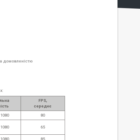
а домовленістю
х:
льна
FPS,
ість
середнє
1080
80
1080
65
1080
85