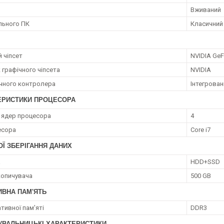
Вживаний
ільного ПК
Класичний
 чіпсет
NVIDIA GeF
 графічного чіпсета
NVIDIA
ічного контролера
Інтегрован
ЕРИСТИКИ ПРОЦЕСОРА
ь ядер процесора
4
есора
Core i7
Ї ЗБЕРІГАННЯ ДАНИХ
а
HDD+SSD
копичувача
500 GB
ИВНА ПАМ'ЯТЬ
тивної пам'яті
DDR3
УВАЛЬНИЦЬКІ ХАРАКТЕРИСТИКИ