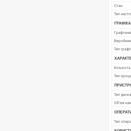
Стан
Тип наст
ГРАФІКА
Графічний
Виробник
Тип граф
ХАРАКТ
Кількіст
Тип проц
ПРИСТРО
Тип диск
Об'єм на
ОПЕРАТ
Тип опера
КОРИСТ