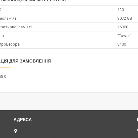
D
120
еопам'яті
3072 GB
ративної пам'яті
16000
ір
"Tower"
процесора
3400
ЦІЯ ДЛЯ ЗАМОВЛЕННЯ
5 ₴
(068)616-95-62 ◄ вул.Князя Володимира Великого,
буд.20, Дніпро, Україна