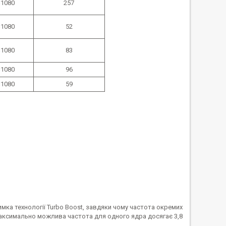
1080
257
1080
52
1080
83
1080
96
1080
59
имка технології Turbo Boost, завдяки чому частота окремих
Максимально можлива частота для одного ядра досягає 3,8