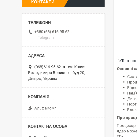
КОНТАКТИ
+380 (68) 616-95-62
Telegram
">Тест про
(068)616-95-62 ◄ вул.Князя
Основні х
Володимира Великого, буд.20,
Сист
Дніпро, Україна
Проце
Віде
Пам'
Диск
Порты
АльфаКомп
Блок
Про проц
Процесор
ядер може
ГГц.