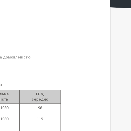
а домовленістю
х:
льна
FPS,
ість
середнє
1080
98
1080
119