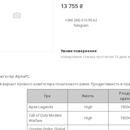
13 755 ₴
+380 (68) 616-95-62
Telegram
повернення товару протягом 14 днів
з
мп'ютер AlphaPC.
варіант ігрового комп'ютера початкового рівня. Продуктивність в ігра
Розді
Гра
Якість
здатн
Apex Legends
High
1920×
Call of Duty Modern
High
1920×
Warfare
Counter-Strike: Global