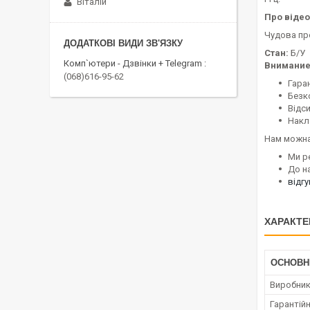
Віталій
Про відео
Чудова про
Стан:
Б/У
Комп`ютери - Дзвінки + Telegram
Внимание
(068)616-95-62
Гаран
Безк
Відс
Накл
Нам можна
Ми р
До н
відг
ХАРАКТЕ
ОСНОВН
Виробни
Гарантійн