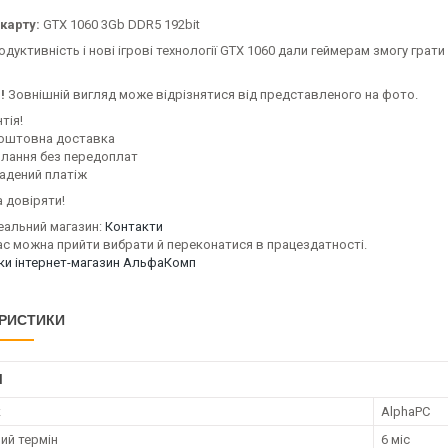
карту:
GTX 1060 3Gb DDR5 192bit
дуктивність і нові ігрові технології GTX 1060 дали геймерам змогу грати 
!
Зовнішній вигляд може відрізнятися від представленого на фото.
тія!
оштовна доставка
илання без передоплат
адений платіж
 довіряти!
еальний магазин:
Контакти
ас можна прийти вибрати й переконатися в працездатності.
уки інтернет-магазин АльфаКомп
РИСТИКИ
І
к
AlphaPC
ий термін
6 міс