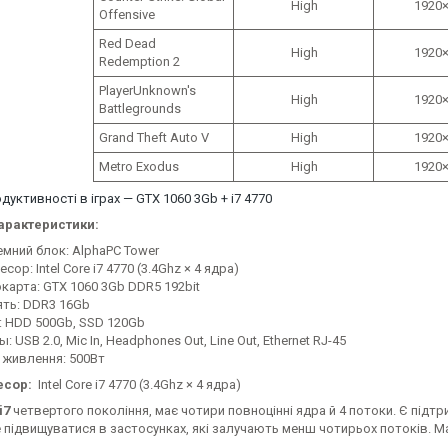
High
1920×
Offensive
Red Dead
High
1920×
Redemption 2
PlayerUnknown's
High
1920×
Battlegrounds
Grand Theft Auto V
High
1920×
Metro Exodus
High
1920×
дуктивності в іграх — GTX 1060 3Gb + i7 4770
арактеристики:
емний блок: AlphaPC Tower
сор: Intel Core i7 4770 (3.4Ghz × 4 ядра)
окарта: GTX 1060 3Gb DDR5 192bit
ять: DDR3 16Gb
: HDD 500Gb, SSD 120Gb
: USB 2.0, Mic In, Headphones Out, Line Out, Ethernet RJ-45
 живлення: 500Вт
есор:
Intel Core i7 4770 (3.4Ghz × 4 ядра)
i7
четвертого покоління, має чотири повноцінні ядра й 4 потоки. Є підтр
 підвищуватися в застосунках, які залучають менш чотирьох потоків. 