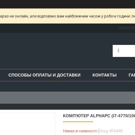
раз не онлайн, але відповімо вам найближчим часом у робочі години: пн-пт
(068)616-
СПОСОБЫ ОПЛАТЫ И ДОСТАВКИ
КОНТАКТЫ
ГА
КОМП'ЮТЕР ALPHAPC (I7-4770/10
Немає в наявності
Код:
RT6459