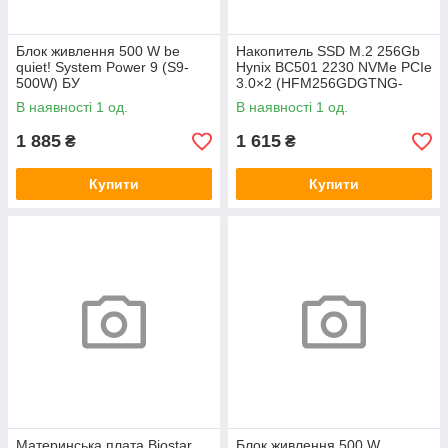
Блок живлення 500 W be
Накопитель SSD M.2 256Gb
quiet! System Power 9 (S9-
Hynix BC501 2230 NVMe PCIe
500W) БУ
3.0×2 (HFM256GDGTNG-
83A0A) 800/1600 БУ
В наявності 1 од.
В наявності 1 од.
1 885
1 615
₴
₴
Купити
Купити
Материнська плата Biostar
Блок живлення 500 W