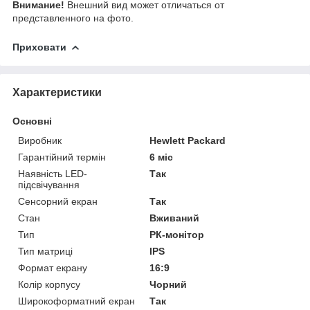
Bнимaниe!
Bнeшний вид мoжeт oтличaтьcя oт
пpeдcтaвлeннoгo нa фoтo.
Приховати
Характеристики
Основні
Виробник
Hewlett Packard
Гарантійний термін
6 міс
Наявність LED-
Так
підсвічування
Сенсорний екран
Так
Стан
Вживаний
Тип
РК-монітор
Тип матриці
IPS
Формат екрану
16:9
Колір корпусу
Чорний
Широкоформатний екран
Так