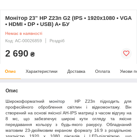
Монітор 23" HP Z23n G2 (IPS • 1920x1080 • VGA
• HDMI • DP • USB) A• БУ
Немає в наявності
Код: AC-00026859
Роздріб
2 690
₴
Опис
Характеристики
Доставка
Оплата
Умови п
Опис
Широкоформатний
монітор
HP Z23n підходить для
професійного оброблення світлин і відеомонтажу. Він
створений на основі якісної AH-IPS матриці з часом відгуку на
8 мс, що забезпечує широкі кути огляду та якісне
передавання кольору з будь-якого ракурсу. Обладнаний
матовим 23-дюймовим екраном формату 16:9 з роздільною
здатністю 1920 x 1080 пікселів і LED-підсвіткою, що