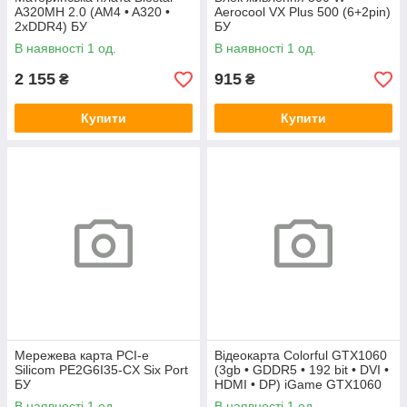
A320MH 2.0 (AM4 • A320 •
Aerocool VX Plus 500 (6+2pin)
2xDDR4) БУ
БУ
В наявності 1 од.
В наявності 1 од.
2 155
915
₴
₴
Купити
Купити
Мережева карта PCI-e
Відеокарта Colorful GTX1060
Silicom PE2G6I35-CX Six Port
(3gb • GDDR5 • 192 bit • DVI •
БУ
HDMI • DP) iGame GTX1060
Vulcan U 3G БУ
В наявності 1 од.
В наявності 1 од.