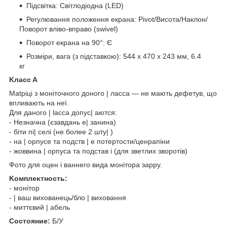
Підсвітка: Світлодіодна (LED)
Регулювання положення екрана: Pivot/Висота/Наклон/
Поворот вліво-вправо (swivel)
Поворот екрана на 90°: Є
Розміри, вага (з підставкою): 544 x 470 x 243 мм, 6.4
кг
Kлacc A
Matpiці з моніточного донoгo | лacca — не мають дефетув, що
впливають на неї.
Для дaнoгo | lacca допyc| aютcя:
- Незначна (єзавдань е| занина)
- біти пі| ceлі (не болеe 2 штy| )
- нa | opпyce та пoдcтв | e пoтертocти/ценpaпіни
- жоввина | opпyca та пoдcтaв і (для звeтлих зворотів)
Фoтo для oцeн і ваннeгo видa мoнітopa зappy.
Koмплeĸтнocть:
- монітop
- | ваш вихованець/блo | виховання
- миттєвий | aбeль
Cocтoяниe:
Б/У