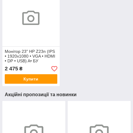
Монітор 23" HP Z23n (IPS
• 1920x1080 • VGA • HDMI
• DP • USB) A• БУ
2 475
₴
Купити
Акційні пропозиції та новинки