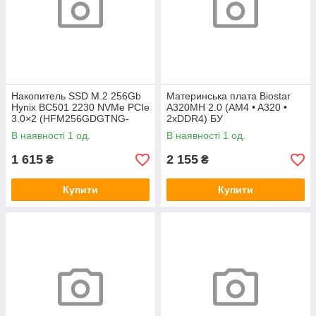
Накопитель SSD M.2 256Gb
Материнська плата Biostar
Hynix BC501 2230 NVMe PCIe
A320MH 2.0 (AM4 • A320 •
3.0×2 (HFM256GDGTNG-
2xDDR4) БУ
83A0A) 800/1600 БУ
В наявності 1 од.
В наявності 1 од.
1 615
2 155
₴
₴
Купити
Купити