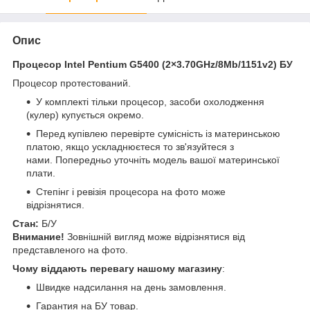
Опис
Процесор Intel Pentium G5400 (2×3.70GHz/8Mb/1151v2) БУ
Процесор протестований.
У комплекті тільки процесор, засоби охолодження
(кулер) купується окремо.
Перед купівлею перевірте сумісність із материнською
платою, якщо ускладнюєтеся то зв'язуйтеся з
нами. Попередньо уточніть модель вашої материнської
плати.
Степінг і ревізія процесора на фото може
відрізнятися.
Стан:
Б/У
Внимание!
Зовнішній вигляд може відрізнятися від
представленого на фото.
Чому віддають перевагу нашому магазину
:
Швидке надсилання на день замовлення.
Гарантия на БУ товар.