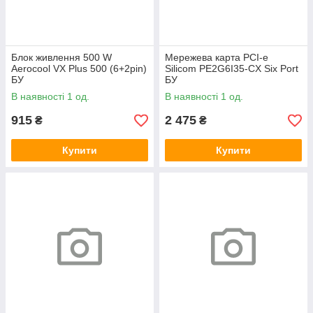
Блок живлення 500 W
Мережева карта PCI-e
Aerocool VX Plus 500 (6+2pin)
Silicom PE2G6I35-CX Six Port
БУ
БУ
В наявності 1 од.
В наявності 1 од.
915
2 475
₴
₴
Купити
Купити