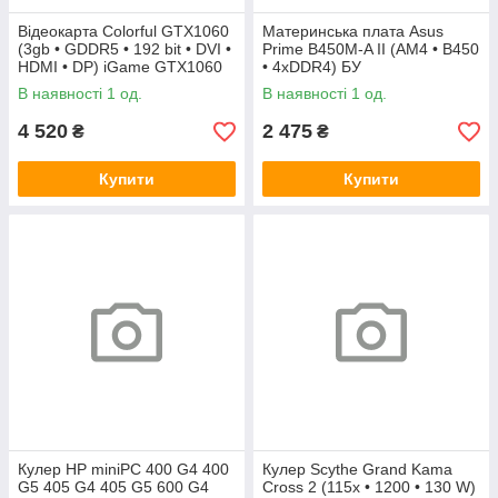
Відеокарта Colorful GTX1060
Материнська плата Asus
(3gb • GDDR5 • 192 bit • DVI •
Prime B450M-A II (AM4 • B450
HDMI • DP) iGame GTX1060
• 4xDDR4) БУ
Vulcan U 3G БУ
В наявності 1 од.
В наявності 1 од.
4 520
2 475
₴
₴
Купити
Купити
Кулер HP miniPC 400 G4 400
Кулер Scythe Grand Kama
G5 405 G4 405 G5 600 G4
Cross 2 (115x • 1200 • 130 W)