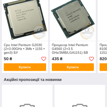
Cpu Intel Pentium G2030
Процесор Intel Pentium
Проц
(2×3.00GHz • 3Mb • 1155 •
G4560 (2×3.5
8100
gen3) БУ
GHz/3MB/LGA1151) БВ
1151
50
435
820
₴
₴
Купити
Купити
Акційні пропозиції та новинки