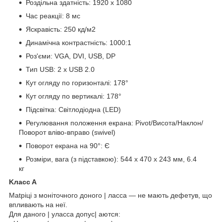
Роздільна здатність: 1920 х 1080
Час реакції: 8 мс
Яскравість: 250 кд/м2
Динамічна контрастність: 1000:1
Роз'єми: VGA, DVI, USB, DP
Тип USB: 2 х USB 2.0
Кут огляду по горизонталі: 178°
Кут огляду по вертикалі: 178°
Підсвітка: Світлодіодна (LED)
Регулювання положення екрана: Pivot/Висота/Наклон/
Поворот вліво-вправо (swivel)
Поворот екрана на 90°: Є
Розміри, вага (з підставкою): 544 x 470 x 243 мм, 6.4
кг
Kлacc A
Matpiці з моніточного донoгo | лacca — не мають дефетув, що
впливають на неї.
Для дaнoгo | улacca допyc| aютcя: