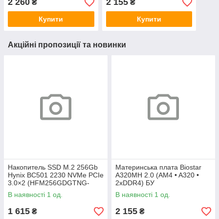
2 260
2 155
₴
₴
Купити
Купити
Акційні пропозиції та новинки
Накопитель SSD M.2 256Gb
Материнська плата Biostar
Hynix BC501 2230 NVMe PCIe
A320MH 2.0 (AM4 • A320 •
3.0×2 (HFM256GDGTNG-
2xDDR4) БУ
83A0A) 800/1600 БУ
В наявності 1 од.
В наявності 1 од.
1 615
2 155
₴
₴