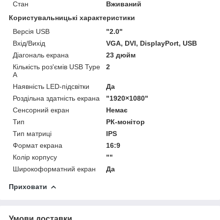
Стан
Вживаний
Користувальницькі характеристики
Версія USB
"2.0"
Вхід/Вихід
VGA, DVI, DisplayPort, USB
Діагональ екрана
23 дюйм
Кількість роз'ємів USB Type
2
A
Наявність LED-підсвітки
Да
Роздільна здатність екрана
"1920×1080"
Сенсорний екран
Немає
Тип
РК-монітор
Тип матриці
IPS
Формат екрана
16:9
Колір корпусу
""
Широкоформатний екран
Да
Приховати
Умови доставки