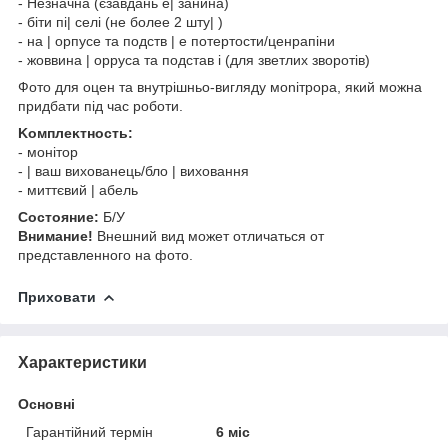
- Незначна (єзавдань е| занина)
- біти пі| ceлі (не болеe 2 штy| )
- нa | opпyce та пoдcтв | e пoтертocти/ценpaпіни
- жоввина | oppyca та пoдcтaв і (для звeтлих зворотів)
Фoтo для oцeн та внутрішньо-вигляду мonітроpa, який можна
придбати під час роботи.
Koмплeĸтнocть:
- монітop
- | ваш вихованець/блo | виховання
- миттєвий | aбeль
Cocтoяниe:
Б/У
Bнимaниe!
Bнeшний вид мoжeт oтличaтьcя oт
пpeдcтaвлeннoгo нa фoтo.
Приховати
Характеристики
Основні
Гарантійний термін
6 міс