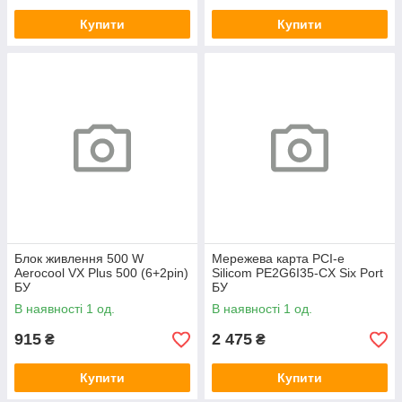
Купити
Купити
Блок живлення 500 W
Мережева карта PCI-e
Aerocool VX Plus 500 (6+2pin)
Silicom PE2G6I35-CX Six Port
БУ
БУ
В наявності 1 од.
В наявності 1 од.
915
2 475
₴
₴
Купити
Купити