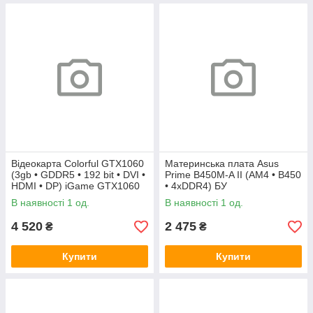
Відеокарта Colorful GTX1060
Материнська плата Asus
(3gb • GDDR5 • 192 bit • DVI •
Prime B450M-A II (AM4 • B450
HDMI • DP) iGame GTX1060
• 4xDDR4) БУ
Vulcan U 3G БУ
В наявності 1 од.
В наявності 1 од.
4 520
2 475
₴
₴
Купити
Купити