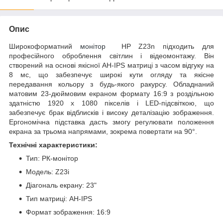
Опис
Широкоформатний
монітор
HP Z23n підходить для
професійного оброблення світлин і відеомонтажу. Він
створений на основі якісної AH-IPS матриці з часом відгуку на
8 мс, що забезпечує широкі кути огляду та якісне
передавання кольору з будь-якого ракурсу. Обладнаний
матовим 23-дюймовим екраном формату 16:9 з роздільною
здатністю 1920 x 1080 пікселів і LED-підсвіткою, що
забезпечує брак відблисків і високу деталізацію зображення.
Ергономічна підставка дасть змогу регулювати положення
екрана за трьома напрямами, зокрема повертати на 90°.
Технічні характеристики:
Тип: РК-монітор
Модель: Z23i
Діагональ екрану: 23"
Тип матриці: AH-IPS
Формат зображення: 16:9