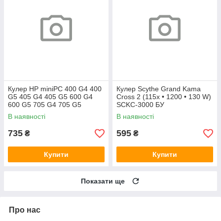
Кулер HP miniPC 400 G4 400
Кулер Scythe Grand Kama
G5 405 G4 405 G5 600 G4
Cross 2 (115x • 1200 • 130 W)
600 G5 705 G4 705 G5
SCKC-3000 БУ
(L19561-001)
В наявності
В наявності
735
595
₴
₴
Купити
Купити
Показати ще
Про нас