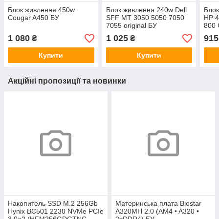
Блок живлення 450w
Блок живлення 240w Dell
Блок
Cougar A450 БУ
SFF MT 3050 5050 7050
HP 4
7055 original БУ
800 
1 080
1 025
915
₴
₴
Купити
Купити
Акційні пропозиції та новинки
Накопитель SSD M.2 256Gb
Материнська плата Biostar
Hynix BC501 2230 NVMe PCIe
A320MH 2.0 (AM4 • A320 •