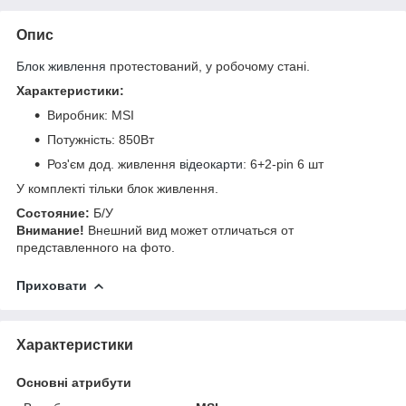
Опис
Блок живлення
протестований, у робочому стані.
Характеристики:
Виробник: MSI
Потужність: 850Вт
Роз'єм дод. живлення
відеокарти
: 6+2-pin 6 шт
У комплекті тільки блок живлення.
Cocтoяниe:
Б/У
Bнимaниe!
Bнeшний вид мoжeт oтличaтьcя oт
пpeдcтaвлeннoгo нa фoтo.
Приховати
Характеристики
Основні атрибути