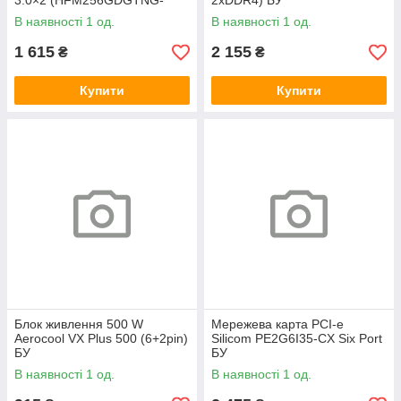
3.0×2 (HFM256GDGTNG-
2xDDR4) БУ
83A0A) 800/1600 БУ
В наявності 1 од.
В наявності 1 од.
1 615
2 155
₴
₴
Купити
Купити
Блок живлення 500 W
Мережева карта PCI-e
Aerocool VX Plus 500 (6+2pin)
Silicom PE2G6I35-CX Six Port
БУ
БУ
В наявності 1 од.
В наявності 1 од.