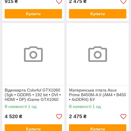
915
2 475
₴
₴
Купити
Купити
Відеокарта Colorful GTX1060
Материнська плата Asus
(3gb • GDDR5 • 192 bit • DVI •
Prime B450M-A II (AM4 • B450
HDMI • DP) iGame GTX1060
• 4xDDR4) БУ
Vulcan U 3G БУ
В наявності 1 од.
В наявності 1 од.
4 520
2 475
₴
₴
Купити
Купити