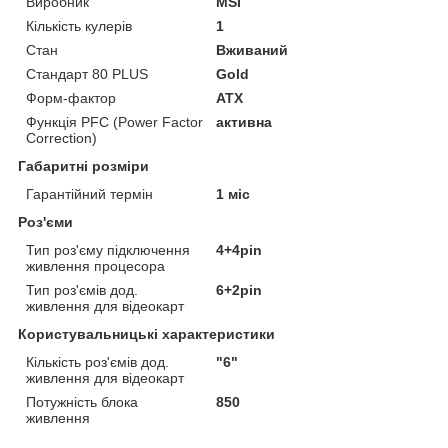
Виробник
MSI
Кількість кулерів
1
Стан
Вживаний
Стандарт 80 PLUS
Gold
Форм-фактор
ATX
Функція PFC (Power Factor
активна
Correction)
Габаритні розміри
Гарантійний термін
1 міс
Роз'єми
Тип роз'єму підключення
4+4pin
живлення процесора
Тип роз'ємів дод.
6+2pin
живлення для відеокарт
Користувальницькі характеристики
Кількість роз'ємів дод.
"6"
живлення для відеокарт
Потужність блока
850
живлення