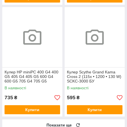
Кулер HP miniPC 400 G4 400
Кулер Scythe Grand Kama
G5 405 G4 405 G5 600 G4
Cross 2 (115x • 1200 • 130 W)
600 G5 705 G4 705 G5
SCKC-3000 БУ
(L19561-001)
В наявності
В наявності
735
595
₴
₴
Купити
Купити
Показати ще