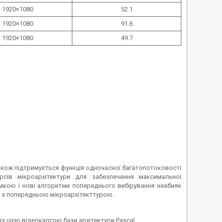
1920×1080
52.1
1920×1080
91.6
1920×1080
49.7
акож підтримується функція одночасної багатопотоковості
сів мікроархітектури для забезпечення максимальної
мкою і нові алгоритми попереднього вибірування неабияк
и з попередньою мікроархітекттурою.
з цією відеокартою бази архітектури Pascal.