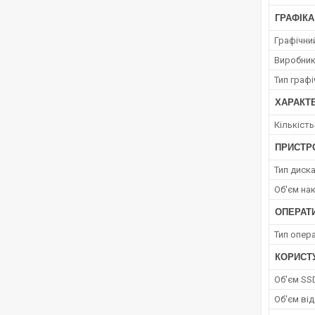
ГРАФІКА
Графічний
Виробник
Тип граф
ХАРАКТ
Кількіст
ПРИСТРО
Тип диск
Об'єм на
ОПЕРАТ
Тип опера
КОРИСТ
Об'єм SS
Об'єм від