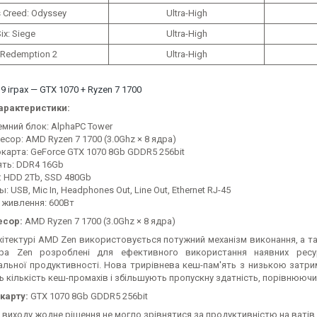
 Creed: Odyssey
Ultra-High
ix: Siege
Ultra-High
 Redemption 2
Ultra-High
 9 іграх — GTX 1070 + Ryzen 7 1700
арактеристики:
емний блок: AlphaPC Tower
сор: AMD Ryzen 7 1700 (3.0Ghz × 8 ядра)
окарта: GeForce GTX 1070 8Gb GDDR5 256bit
ять: DDR4 16Gb
: HDD 2Tb, SSD 480Gb
: USB, Mic In, Headphones Out, Line Out, Ethernet RJ-45
 живлення: 600Вт
есор:
AMD Ryzen 7 1700 (3.0Ghz × 8 ядра)
рхітектурі AMD Zen використовується потужний механізм виконання, а т
дра Zen розроблені для ефективного використання наявних ресур
льної продуктивності. Нова трирівнева кеш-пам'ять з низькою затри
 кількість кеш-промахів і збільшують пропускну здатність, порівнююч
карту:
GTX 1070 8Gb GDDR5 256bit
виходу жодне рішення не могло зрівнятися за продуктивністю на ватів і