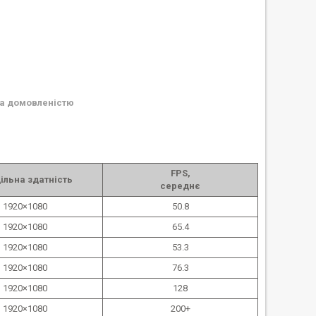
а домовленістю
FPS,
ільна здатність
середнє
1920×1080
50.8
1920×1080
65.4
1920×1080
53.3
1920×1080
76.3
1920×1080
128
1920×1080
200+