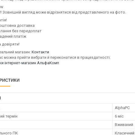
ew
!
Зовнішній вигляд може відрізнятися від представленого на фото.
тія!
оштовна доставка
илання без передоплат
адений платіж
 довіряти!
еальний магазин:
Контакти
ас можна прийти вибрати й переконатися в працездатності.
уки інтернет-магазин АльфаКомп
РИСТИКИ
І
к
AlphaPC
ий термін
6 міс
Вживаний
ільного ПК
Класичний