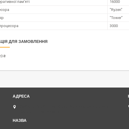
ративної пам'яті
16000
есора
"Ryzen"
ір
"Tower"
процесора
3000
ЦІЯ ДЛЯ ЗАМОВЛЕННЯ
0 ₴
(068)616-95-62 ◄ вул.Князя Володимира Великого,
буд.20, Дніпро, Україна