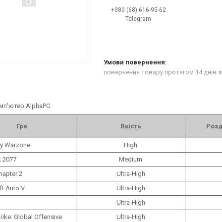
+380 (68) 616-95-62
Telegram
повернення товару протягом 14 днів
з
мп'ютер AlphaPC.
Гра
Якість
Розд
uty Warzone
High
 2077
Medium
Chapter 2
Ultra-High
ft Auto V
Ultra-High
Ultra-High
rike: Global Offensive
Ultra-High