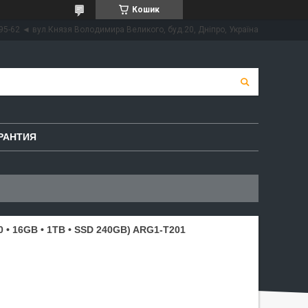
Кошик
95-62 ◄ вул.Князя Володимира Великого, буд.20, Дніпро, Україна
РАНТИЯ
 • 16GB • 1TB • SSD 240GB) ARG1-T201