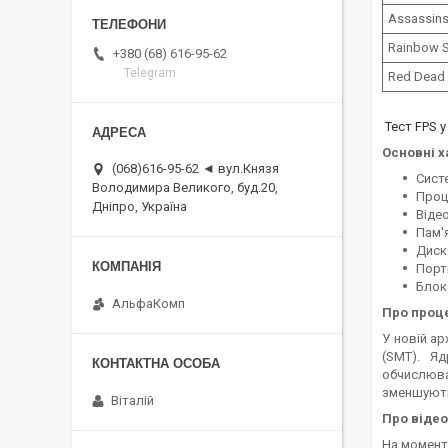
Assassins
Rainbow S
+380 (68) 616-95-62
Telegram
Red Dead
Тест FPS у
Основні х
(068)616-95-62 ◄ вул.Князя
Сист
Володимира Великого, буд.20,
Проце
Дніпро, Україна
Віде
Пам'
Диск
Порты
Блок
АльфаКомп
Про проц
У новій а
(SMT). Я
обчислюва
зменшують
Віталій
Про відео
На момент 