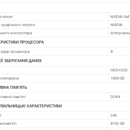
 чіпсет
NVIDIA GeF
 графічного чіпсета
NVIDIA
ічного контролера
Інтегрован
ЕРИСТИКИ ПРОЦЕСОРА
ь ядер процесора
8
Ї ЗБЕРІГАННЯ ДАНИХ
а
HDD+SSD
копичувача
1000 GB
ИВНА ПАМ'ЯТЬ
тивної пам'яті
DDR4
УВАЛЬНИЦЬКІ ХАРАКТЕРИСТИКИ
D
240
еопам'яті
8192 GB