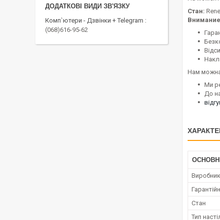
Стан:
Ren
Внимание
Комп`ютери - Дзвінки + Telegram
(068)616-95-62
Гаран
Безк
Відс
Накл
Нам можна
Ми р
До н
відг
ХАРАКТЕ
ОСНОВН
Виробни
Гарантійн
Стан
Тип наст