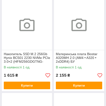
Накопитель SSD M.2 256Gb
Материнська плата Biostar
Hynix BC501 2230 NVMe PCIe
A320MH 2.0 (AM4 • A320 •
3.0×2 (HFM256GDGTNG-
2xDDR4) БУ
83A0A) 800/1600 БУ
В наявності 1 од.
В наявності 1 од.
1 615
2 155
₴
₴
Купити
Купити