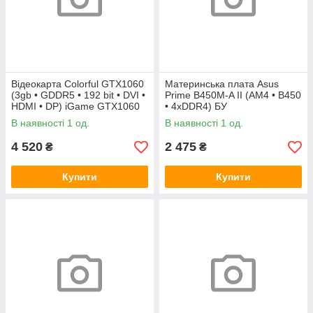
Відеокарта Colorful GTX1060
Материнська плата Asus
(3gb • GDDR5 • 192 bit • DVI •
Prime B450M-A II (AM4 • B450
HDMI • DP) iGame GTX1060
• 4xDDR4) БУ
Vulcan U 3G БУ
В наявності 1 од.
В наявності 1 од.
4 520
2 475
₴
₴
Купити
Купити