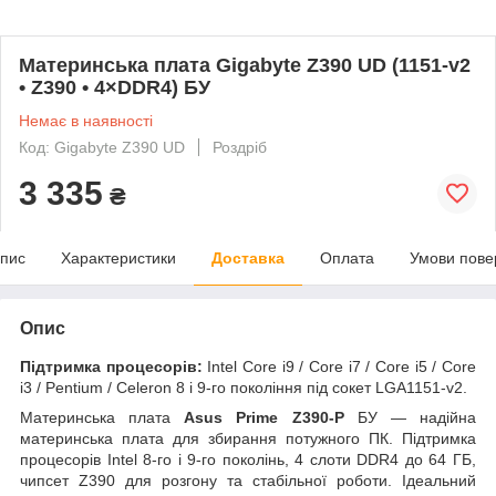
Материнська плата Gigabyte Z390 UD (1151-v2
• Z390 • 4×DDR4) БУ
Немає в наявності
Код: Gigabyte Z390 UD
Роздріб
3 335
₴
пис
Характеристики
Доставка
Оплата
Умови пове
Опис
Підтримка процесорів:
Intel Core i9 / Core i7 / Core i5 / Core
i3 / Pentium / Celeron 8 і 9-го покоління під сокет LGA1151-v2.
Материнська плата
Asus Prime Z390-P
БУ — надійна
материнська плата для збирання потужного ПК. Підтримка
процесорів Intel 8-го і 9-го поколінь, 4 слоти DDR4 до 64 ГБ,
чипсет Z390 для розгону та стабільної роботи. Ідеальний