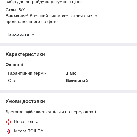
вибір для апгрейду за розумною ціною.
Стан:
Б/У
Внимание!
Bнeшний вид мoжeт oтличaтьcя oт
пpeдcтaвлeннoгo нa фoтo.
Приховати
Характеристики
Основні
Гарантійний термін
1 міс
Стан
Вживаний
Умови доставки
Доставка здійснюється тільки по передоплаті.
Нова Пошта
Meest ПОШТА