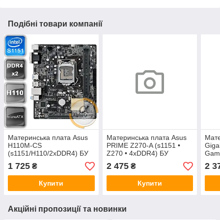
Подібні товари компанії
Материнська плата Asus
Материнська плата Asus
Мате
H110M-CS
PRIME Z270-A (s1151 •
Giga
(s1151/H110/2xDDR4) БУ
Z270 • 4xDDR4) БУ
Gami
• 4x
1 725
2 475
2 3
₴
₴
Купити
Купити
Акційні пропозиції та новинки