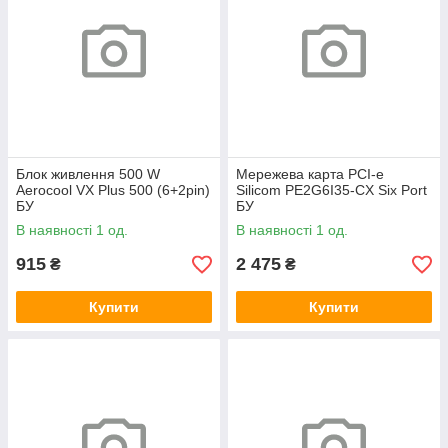
Блок живлення 500 W
Мережева карта PCI-e
Aerocool VX Plus 500 (6+2pin)
Silicom PE2G6I35-CX Six Port
БУ
БУ
В наявності 1 од.
В наявності 1 од.
915
2 475
₴
₴
Купити
Купити