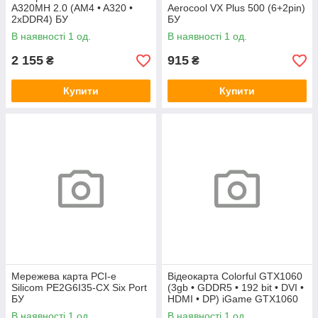
A320MH 2.0 (AM4 • A320 •
Aerocool VX Plus 500 (6+2pin)
2xDDR4) БУ
БУ
В наявності 1 од.
В наявності 1 од.
2 155
915
₴
₴
Купити
Купити
Мережева карта PCI-e
Відеокарта Colorful GTX1060
Silicom PE2G6I35-CX Six Port
(3gb • GDDR5 • 192 bit • DVI •
БУ
HDMI • DP) iGame GTX1060
Vulcan U 3G БУ
В наявності 1 од.
В наявності 1 од.