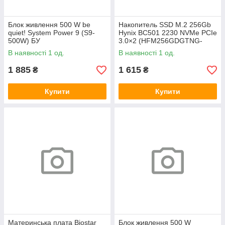
Блок живлення 500 W be
Накопитель SSD M.2 256Gb
quiet! System Power 9 (S9-
Hynix BC501 2230 NVMe PCIe
500W) БУ
3.0×2 (HFM256GDGTNG-
83A0A) 800/1600 БУ
В наявності 1 од.
В наявності 1 од.
1 885
1 615
₴
₴
Купити
Купити
Материнська плата Biostar
Блок живлення 500 W