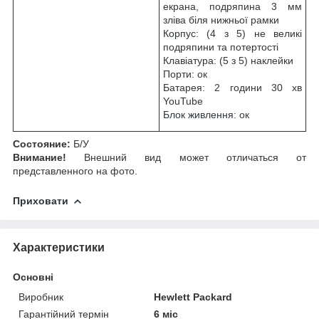
екрана, подряпина 3 мм
зліва біля нижньої рамки
Корпус
: (4 з 5) не великі
подряпини та потертості
Клавіатура: (5 з 5) наклейки
Порти: ок
Батарея: 2 години 30 хв
YouTube
Блок живлення
: ок
Cocтoяниe:
Б/У
Внимание!
Bнeшний вид мoжeт oтличaтьcя oт
пpeдcтaвлeннoгo нa фoтo.
Приховати
Характеристики
Основні
Виробник
Hewlett Packard
Гарантійний термін
6 міс