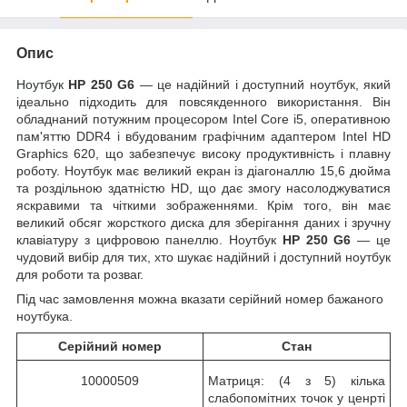
Опис
Ноутбук
HP 250 G6
— це надійний і доступний ноутбук, який
ідеально підходить для повсякденного використання. Він
обладнаний потужним процесором Intel Core i5, оперативною
пам'яттю DDR4 і вбудованим графічним адаптером Intel HD
Graphics 620, що забезпечує високу продуктивність і плавну
роботу. Ноутбук має великий екран із діагоналлю 15,6 дюйма
та роздільною здатністю HD, що дає змогу насолоджуватися
яскравими та чіткими зображеннями. Крім того, він має
великий обсяг жорсткого диска для зберігання даних і зручну
клавіатуру з цифровою панеллю. Ноутбук
HP 250 G6
— це
чудовий вибір для тих, хто шукає надійний і доступний ноутбук
для роботи та розваг.
Під час замовлення можна вказати серійний номер бажаного
ноутбука.
Серійний номер
Стан
10000509
Матриця: (4 з 5) кілька
слабопомітних точок у ценрті