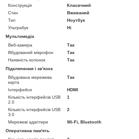
Конструкція
Класичний
Стан
Вживаний
Тип
Ноутбук
Ультрабук
Ні
Мультимедіа
Веб-камера
Так
Вбудований мікрофон
Так
Наявність колонок
Так
Підключення і зв'язок
Вбудована мережева
Так
карта
Інтерфейси
HDMI
Кількість інтерфейсів USB
1
2.0
Кількість інтерфейсів USB
2
3.0
Мережеві адаптери
Wi-Fi, Bluetooth
Оперативна пам'ять