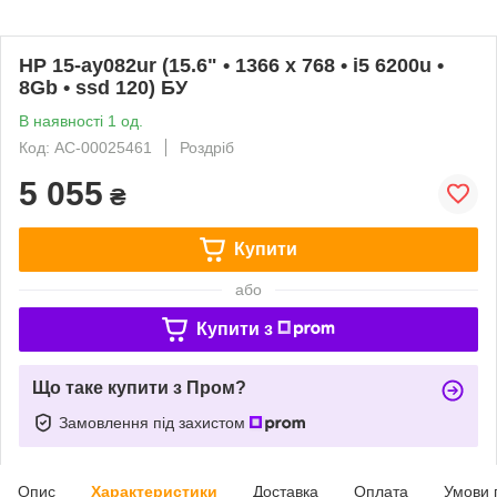
HP 15-ay082ur (15.6" • 1366 х 768 • i5 6200u •
8Gb • ssd 120) БУ
В наявності 1 од.
Код: AC-00025461
Роздріб
5 055
₴
Купити
або
Купити з
Що таке купити з Пром?
Замовлення під захистом
Опис
Характеристики
Доставка
Оплата
Умови 