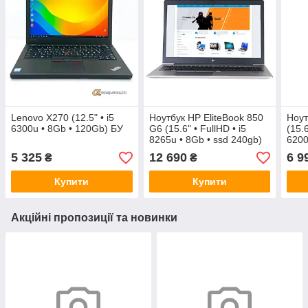
Lenovo X270 (12.5" • i5
Ноутбук HP EliteBook 850
Ноут
6300u • 8Gb • 120Gb) БУ
G6 (15.6" • FullHD • i5
(15.
8265u • 8Gb • ssd 240gb)
6200
БВ
БУ
5 325
12 690
6 9
₴
₴
Купити
Купити
Акційні пропозиції та новинки