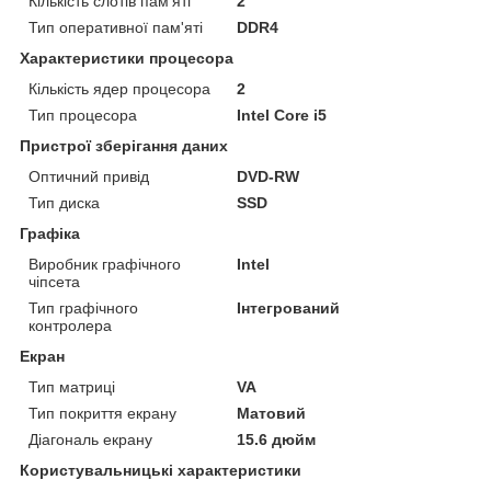
Кількість слотів пам'яті
2
Тип оперативної пам'яті
DDR4
Характеристики процесора
Кількість ядер процесора
2
Тип процесора
Intel Core i5
Пристрої зберігання даних
Оптичний привід
DVD-RW
Тип диска
SSD
Графіка
Виробник графічного
Intel
чіпсета
Тип графічного
Інтегрований
контролера
Екран
Тип матриці
VA
Тип покриття екрану
Матовий
Діагональ екрану
15.6 дюйм
Користувальницькі характеристики