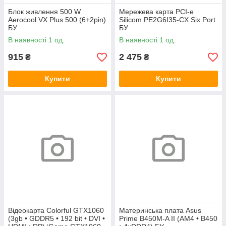
Блок живлення 500 W
Мережева карта PCI-e
Aerocool VX Plus 500 (6+2pin)
Silicom PE2G6I35-CX Six Port
БУ
БУ
В наявності 1 од.
В наявності 1 од.
915
2 475
₴
₴
Купити
Купити
Відеокарта Colorful GTX1060
Материнська плата Asus
(3gb • GDDR5 • 192 bit • DVI •
Prime B450M-A II (AM4 • B450