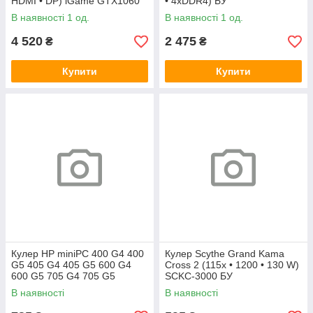
HDMI • DP) iGame GTX1060
• 4xDDR4) БУ
Vulcan U 3G БУ
В наявності 1 од.
В наявності 1 од.
4 520
2 475
₴
₴
Купити
Купити
Кулер HP miniPC 400 G4 400
Кулер Scythe Grand Kama
G5 405 G4 405 G5 600 G4
Cross 2 (115x • 1200 • 130 W)
600 G5 705 G4 705 G5
SCKC-3000 БУ
(L19561-001)
В наявності
В наявності