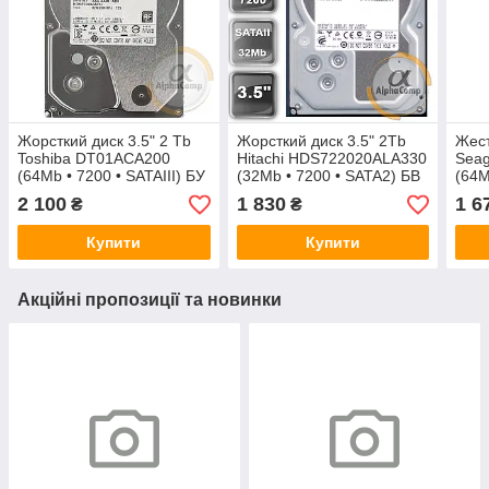
Жорсткий диск 3.5" 2 Tb
Жорсткий диск 3.5" 2Tb
Жест
Toshiba DT01ACA200
Hitachi HDS722020ALA330
Sea
(64Mb • 7200 • SATAIII) БУ
(32Mb • 7200 • SATA2) БВ
(64M
2 100
1 830
1 6
₴
₴
Купити
Купити
Акційні пропозиції та новинки