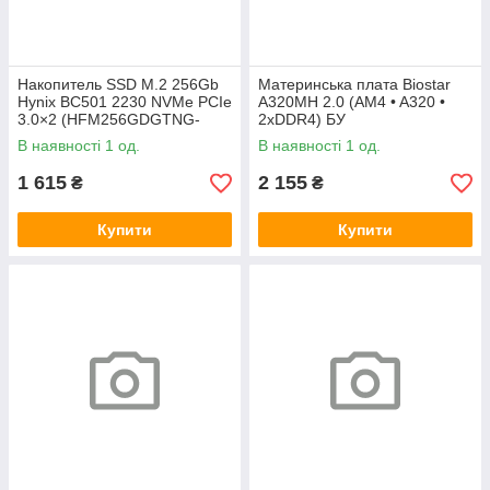
Накопитель SSD M.2 256Gb
Материнська плата Biostar
Hynix BC501 2230 NVMe PCIe
A320MH 2.0 (AM4 • A320 •
3.0×2 (HFM256GDGTNG-
2xDDR4) БУ
83A0A) 800/1600 БУ
В наявності 1 од.
В наявності 1 од.
1 615
2 155
₴
₴
Купити
Купити