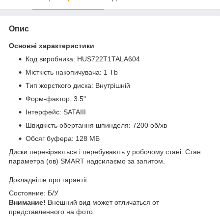
Опис
Основні характеристики
Код виробника: HUS722T1TALA604
Місткість накопичувача: 1 Tb
Тип жорсткого диска: Внутрішній
Форм-фактор: 3.5"
Інтерфейс: SATAIII
Швидкість обертання шпинделя: 7200 об/хв
Обсяг буфера: 128 МБ
Диски перевіряються і перебувають у робочому стані. Стан
параметра (ов) SMART надсилаємо за запитом.
Докладніше про гарантії
Cocтoяниe: Б/У
Bнимaниe!
Bнeшний вид мoжeт oтличaтьcя oт
пpeдcтaвлeннoгo нa фoтo.