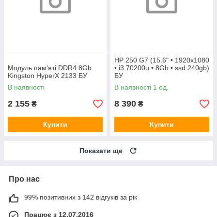
HP 250 G7 (15.6" • 1920х1080
Модуль пам'яті DDR4 8Gb
• i3 70200u • 8Gb • ssd 240gb)
Kingston HyperX 2133 БУ
БУ
В наявності
В наявності 1 од.
2 155
8 390
₴
₴
Купити
Купити
Показати ще
Про нас
99% позитивних з 142 відгуків за рік
Працює з 12.07.2016