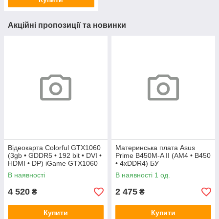
Акційні пропозиції та новинки
Відеокарта Colorful GTX1060
Материнська плата Asus
(3gb • GDDR5 • 192 bit • DVI •
Prime B450M-A II (AM4 • B450
HDMI • DP) iGame GTX1060
• 4xDDR4) БУ
Vulcan U 3G БУ
В наявності
В наявності 1 од.
4 520
2 475
₴
₴
Купити
Купити