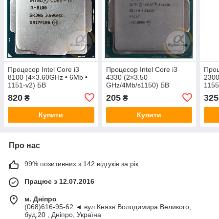
Процесор Intel Core i3
Процесор Intel Core i3
Проц
8100 (4×3.60GHz • 6Mb •
4330 (2×3.50
2300
1151-v2) БВ
GHz/4Mb/s1150) БВ
1155
820
205
325
₴
₴
Купити
Купити
Про нас
99% позитивних з 142 відгуків за рік
Працює з 12.07.2016
м. Дніпро
(068)616-95-62 ◄ вул.Князя Володимира Великого,
буд.20 , Дніпро, Україна