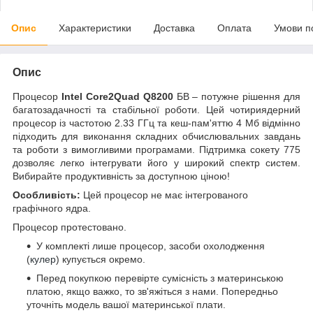
Опис
Характеристики
Доставка
Оплата
Умови п
Опис
Процесор
Intel Core2Quad Q8200
БВ – потужне рішення для
багатозадачності та стабільної роботи. Цей чотириядерний
процесор із частотою 2.33 ГГц та кеш-пам'яттю 4 Мб відмінно
підходить для виконання складних обчислювальних завдань
та роботи з вимогливими програмами. Підтримка сокету 775
дозволяє легко інтегрувати його у широкий спектр систем.
Вибирайте продуктивність за доступною ціною!
Особливість:
Цей процесор не має інтегрованого
графічного ядра.
Процесор протестовано.
У комплекті лише процесор, засоби охолодження
(
кулер
) купується окремо.
Перед покупкою перевірте сумісність з материнською
платою, якщо важко, то зв'яжіться з нами. Попередньо
уточніть модель вашої материнської плати.