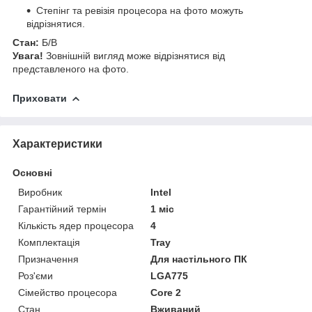
Степінг та ревізія процесора на фото можуть
відрізнятися.
Стан:
Б/В
Увага!
Зовнішній вигляд може відрізнятися від
представленого на фото.
Приховати
Характеристики
Основні
Виробник
Intel
Гарантійний термін
1 міс
Кількість ядер процесора
4
Комплектація
Tray
Призначення
Для настільного ПК
Роз'єми
LGA775
Сімейство процесора
Core 2
Стан
Вживаний