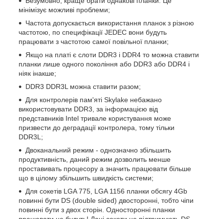
Безумовно, краще брати однакові планки. Це
мінімізує можливі проблеми;
Частота допускається використання планок з різною
частотою, по специфікації JEDEC вони будуть
працювати з частотою самої повільної планки;
Якщо на платі є слоти DDR3 і DDR4 то можна ставити
планки лише одного покоління або DDR3 або DDR4 і
ніяк інакше;
DDR3 DDR3L можна ставити разом;
Для контролерів пам'яті Skylake небажано
використовувати DDR3, за інформацією від
представників Intel тривале користування може
призвести до деградації контролера, тому тільки
DDR3L;
Двоканальний режим - однозначно збільшить
продуктивність, даний режим дозволить менше
проставивать процесору а значить працювати більше
що в цілому збільшить швидкість системи;
Для сокетів LGA 775, LGA 1156 планки обсягу 4Gb
повинні бути DS (double sided) двосторонні, тобто чіпи
повинні бути з двох сторін. Односторонні планки
працювати не будуть! Дані сокети не підтримують DS