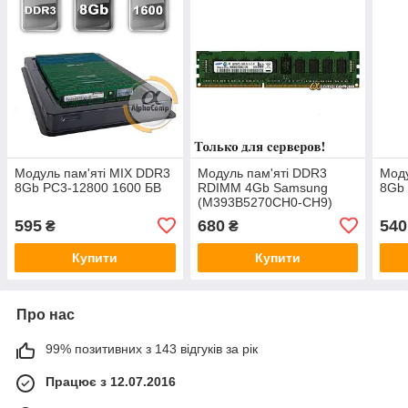
Модуль пам'яті MIX DDR3
Модуль пам'яті DDR3
Моду
8Gb PC3-12800 1600 БВ
RDIMM 4Gb Samsung
8Gb 
(M393B5270CH0-CH9)
registered ECC 1333 БУ
595
680
540
₴
₴
Купити
Купити
Про нас
99% позитивних з 143 відгуків за рік
Працює з 12.07.2016