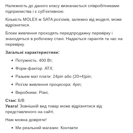
Належність до даного класу визначається співробітниками
підприємства і є суб'єктивною.
Кількість MOLEX м SATA роз'ємів, залежно від моделі, може
відрізнятися.
Блоки живлення проходять передпродажну перевірку і
знаходяться в робочому стані. Надається гарантія та час на
перевірку.
Загальні характеристики:
Потужність: 400 Вт;
Форм-фактор: ATX;
Разьем мат плати: 24pin або (20+4)pin;
Роз'єм живлення процесора: 4pin;
Виробники: Різні;
Стан:
Б/В
Увага!
Зовнішній вид товар може відрізнятися від
представленого на сайті.
Нам можна довіряти!
Ми реальний магазин:
Контакти