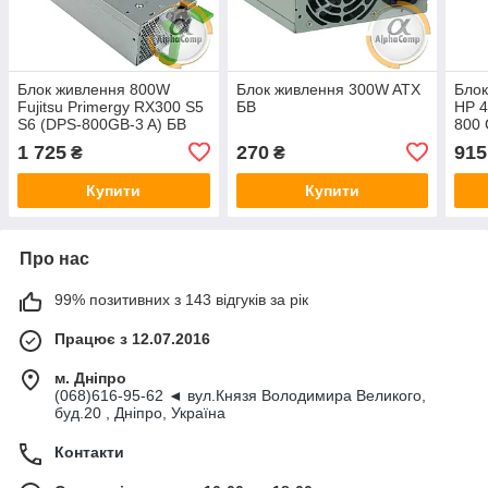
Блок живлення 800W
Блок живлення 300W ATX
Блок
Fujitsu Primergy RX300 S5
БВ
HP 4
S6 (DPS-800GB-3 A) БВ
800 
1 725
270
915
₴
₴
Купити
Купити
Про нас
99% позитивних з 143 відгуків за рік
Працює з 12.07.2016
м. Дніпро
(068)616-95-62 ◄ вул.Князя Володимира Великого,
буд.20 , Дніпро, Україна
Контакти