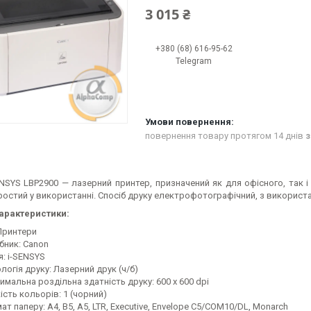
3 015 ₴
+380 (68) 616-95-62
Telegram
повернення товару протягом 14 днів
з
ENSYS LBP2900 — лазерний принтер, призначений як для офісного, так 
ростий у використанні. Спосіб друку електрофотографічний, з використа
характеристики:
 Принтери
бник: Canon
я: i-SENSYS
логія друку: Лазерний друк (ч/б)
имальна роздільна здатність друку: 600 x 600 dpi
ість кольорів: 1 (чорний)
т паперу: A4, B5, A5, LTR, Executive, Envelope C5/COM10/DL, Monarch