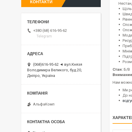
КОНТАКТИ
Нестанд
Щіль
Швидк
Рівен
Спожи
Спожи
+380 (68) 616-95-62
Модел
Telegram
Ресу
Прибл
Мінім
Підт
Розмі
(068)616-95-62 ◄ вул.Князя
Стан:
Б/В
Володимира Великого, буд.20,
Внимание
Дніпро, Україна
Нам можна
Ми р
До н
відг
АльфаКомп
ХАРАКТЕ