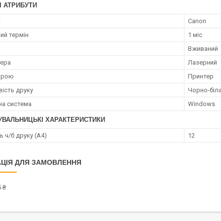
І АТРИБУТИ
к
Canon
ий термін
1 міс
Вживаний
тера
Лазерний
трою
Принтер
ість друку
Чорно-біл
на система
Windows
УВАЛЬНИЦЬКІ ХАРАКТЕРИСТИКИ
 ч/б друку (A4)
12
ЦІЯ ДЛЯ ЗАМОВЛЕННЯ
 ₴