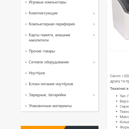
Игровые компьютеры
Комплектующие
Компьютерная периферия
Карты памяти, внешние
накопители
Прочие товары
Сетевое оборудование
Ноутбуки
Canon i-S
друку та п
Блоки питания ноутбуков
Технічні 
Зарядные, батарейки
Тип:
Виро
Упаковочные материалы
Сери
Техно
Макс
Кільк
Форма