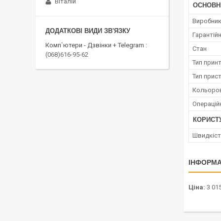
Віталій
ОСНОВН
Виробни
Гарантійн
Комп`ютери - Дзвінки + Telegram
Стан
(068)616-95-62
Тип прин
Тип прис
Кольоров
Операцій
КОРИСТ
Швидкість
ІНФОРМА
Ціна:
3 015