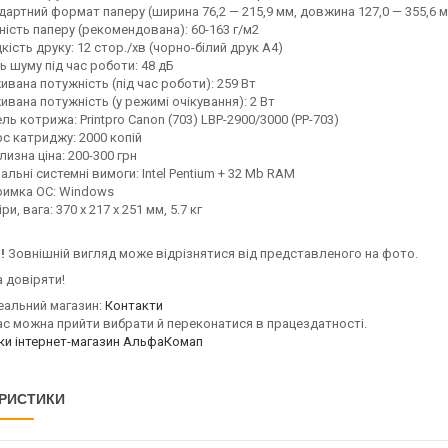
артний формат паперу (ширина 76,2 — 215,9 мм, довжина 127,0 — 355,6 
ність паперу (рекомендована): 60-163 г/м2
ість друку: 12 стор./хв (чорно-білий друк А4)
ь шуму під час роботи: 48 дБ
вана потужність (під час роботи): 259 Вт
вана потужність (у режимі очікування): 2 Вт
ь котрижа: Printpro Canon (703) LBP-2900/3000 (PP-703)
рс катриджу: 2000 копій
изна ціна: 200-300 грн
альні системні вимоги: Intel Pentium + 32 Mb RAM
римка ОС: Windows
ри, вага: 370 x 217 x 251 мм, 5.7 кг
!
Зовнішній вигляд може відрізнятися від представленого на фото.
 довіряти!
еальний магазин:
Контакти
ас можна прийти вибрати й переконатися в працездатності.
уки інтернет-магазин АльфаКомап
РИСТИКИ