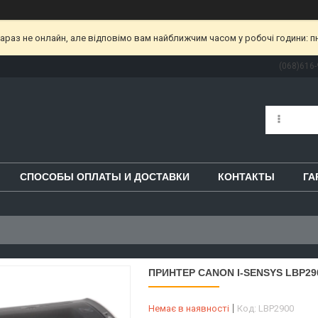
раз не онлайн, але відповімо вам найближчим часом у робочі години: пн-пт
(068)616-
СПОСОБЫ ОПЛАТЫ И ДОСТАВКИ
КОНТАКТЫ
ГА
ПРИНТЕР CANON I-SENSYS LBP290
Немає в наявності
Код:
LBP2900