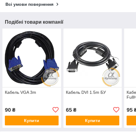
Всі умови повернення
Подібні товари компанії
Кабель VGA 3m
Кабель DVI 1.5m БУ
Кабе
Full
90
65
95
₴
₴
Купити
Купити