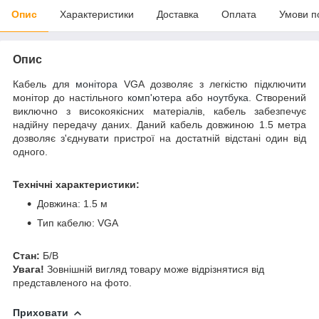
Опис
Характеристики
Доставка
Оплата
Умови п
Опис
Кабель для
монітора
VGA дозволяє з легкістю підключити
монітор до настільного
комп'ютера
або
ноутбука
. Створений
виключно з високоякісних матеріалів, кабель забезпечує
надійну передачу даних. Даний кабель довжиною 1.5 метра
дозволяє з'єднувати пристрої на достатній відстані один від
одного.
Технічні характеристики:
Довжина: 1.5 м
Тип кабелю: VGA
Стан:
Б/В
Увага!
Зовнішній вигляд товару може відрізнятися від
представленого на фото.
Приховати