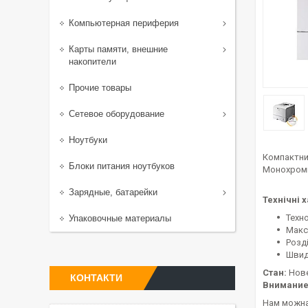
Компьютерная периферия
Карты памяти, внешние
накопители
Прочие товары
Сетевое оборудование
Ноутбуки
Компактни
Блоки питания ноутбуков
Монохромн
Зарядные, батарейки
Технічні 
Техн
Упаковочные материалы
Макс
Розді
Швидк
Стан:
Нов
КОНТАКТИ
Внимание
Нам можна