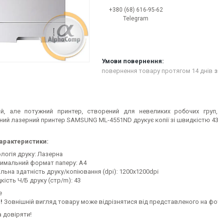
+380 (68) 616-95-62
Telegram
повернення товару протягом 14 днів
з
й, але потужний принтер, створений для невеликих робочих груп,
ий лазерний принтер SAMSUNG ML-4551ND друкує копії зі швидкістю 43/4
характеристики:
ологія друку: Лазерна
имальний формат паперу: A4
льна здатність друку/копіювання (dpi): 1200x1200dpi
ість Ч/Б друку (стр/m): 43
е
!
Зовнішній вигляд товару може відрізнятися від представленого на ф
 довіряти!