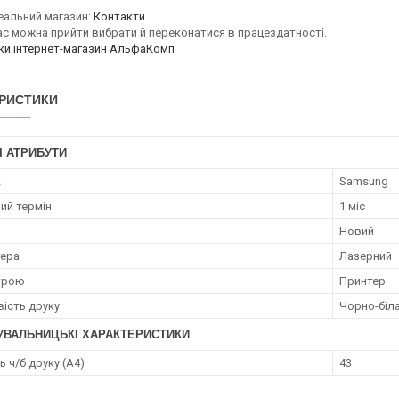
еальний магазин:
Контакти
ас можна прийти вибрати й переконатися в працездатності.
уки інтернет-магазин АльфаКомп
РИСТИКИ
І АТРИБУТИ
к
Samsung
ий термін
1 міс
Новий
тера
Лазерний
трою
Принтер
ість друку
Чорно-біл
УВАЛЬНИЦЬКІ ХАРАКТЕРИСТИКИ
 ч/б друку (A4)
43