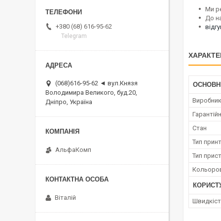
Ми р
До н
+380 (68) 616-95-62
відг
Telegram
ХАРАКТЕ
(068)616-95-62 ◄ вул.Князя
ОСНОВН
Володимира Великого, буд.20,
Виробни
Дніпро, Україна
Гарантійн
Стан
Тип прин
АльфаКомп
Тип прис
Кольоров
КОРИСТ
Віталій
Швидкість