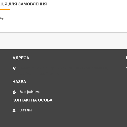
ЦІЯ ДЛЯ ЗАМОВЛЕННЯ
 ₴
(068)616-95-62 ◄ вул.Князя Володимира Великого,
буд.20, Дніпро, Україна
АльфаКомп
Віталій