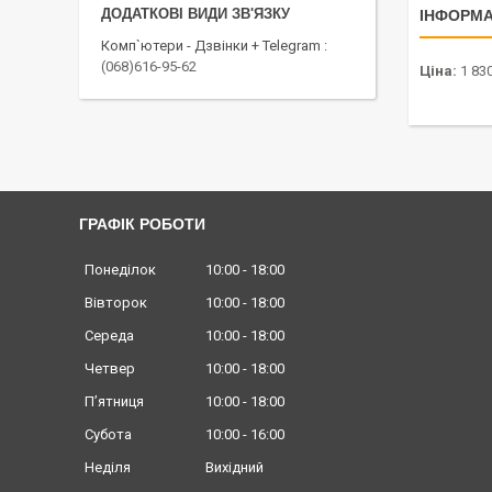
ІНФОРМА
Комп`ютери - Дзвінки + Telegram
(068)616-95-62
Ціна:
1 830
ГРАФІК РОБОТИ
Понеділок
10:00
18:00
Вівторок
10:00
18:00
Середа
10:00
18:00
Четвер
10:00
18:00
Пʼятниця
10:00
18:00
Субота
10:00
16:00
Неділя
Вихідний