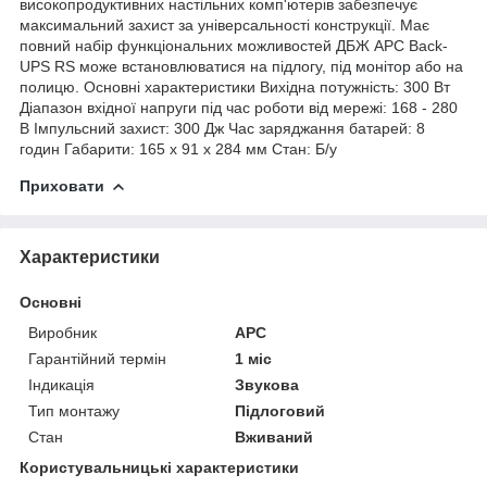
високопродуктивних настільних комп'ютерів забезпечує
максимальний захист за універсальності конструкції. Має
повний набір функціональних можливостей ДБЖ APC Back-
UPS RS може встановлюватися на підлогу, під
монітор
або на
полицю. Основні характеристики Вихідна потужність: 300 Вт
Діапазон вхідної напруги під час роботи від мережі: 168 - 280
В Імпульсний захист: 300 Дж Час заряджання батарей: 8
годин Габарити: 165 х 91 х 284 мм Стан: Б/у
Приховати
Характеристики
Основні
Виробник
APC
Гарантійний термін
1 міс
Індикація
Звукова
Тип монтажу
Підлоговий
Стан
Вживаний
Користувальницькі характеристики