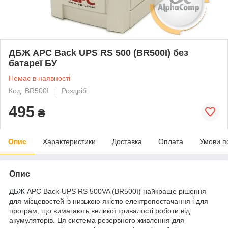
ДБЖ APC Back UPS RS 500 (BR500I) без
батареї БУ
Немає в наявності
Код: BR500I
Роздріб
495
₴
Опис
Характеристики
Доставка
Оплата
Умови п
Опис
ДБЖ
APC Back-UPS RS 500VA (BR500I) найкраще рішення
для місцевостей із низькою якістю електропостачання і для
програм, що вимагають великої тривалості роботи від
акумуляторів. Ця система резервного живлення для