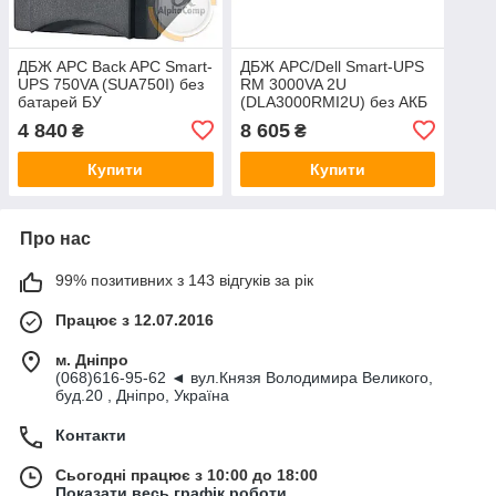
ДБЖ APC Back APC Smart-
ДБЖ APC/Dell Smart-UPS
UPS 750VA (SUA750I) без
RM 3000VA 2U
батарей БУ
(DLA3000RMI2U) без АКБ
БУ
4 840
8 605
₴
₴
Купити
Купити
Про нас
99% позитивних з 143 відгуків за рік
Працює з 12.07.2016
м. Дніпро
(068)616-95-62 ◄ вул.Князя Володимира Великого,
буд.20 , Дніпро, Україна
Контакти
Сьогодні працює з 10:00 до 18:00
Показати весь графік роботи