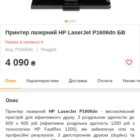
Принтер лазерний HP LaserJet P1606dn БВ
Немає в наявності
Код: P1606dn
Роздріб
4 090
₴
Опис
Характеристики
Доставка
Оплата
Умови п
Опис
Принтер
лазерний
HP LaserJet P1606dn
- високоякісний
пристрій для ефективного друку. З роздільною здатністю до
600 x 600 pdi (ефективна роздільна здатність 1200 pdi з
технологією HP FastRes 1200), він забезпечує чіткі та
професійні результати. З двостороннім друком (duplex) та