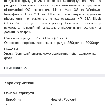
швидкістю друку до 25 стор/хв він заощаджує ваш час та
ресурси. Сумісний з різними форматами паперу та підтримує
різноманітні ОС, включаючи Linux, Mac OS та Windows.
Інтерфейси USB 2.0 та Ethernet забезпечують зручність
підключення, а сумісність із картриджами HP 78A Black
(CE278A) гарантує стабільну роботу. Цей принтер легкий у
використанні, надійний та ідеально підходить для офісних та
домашніх потреб.
Сумісні картриджі: HP 78A Black (CE278A)
Орієнтовна вартість заправки картриджа 250грн~ на 2000стр~.
Стан:
Б/В
Увага!
Зовнішній вигляд може відрізнятися від поданого на
фото.
Приховати
Характеристики
Основні атрибути
Виробник
Hewlett Packard
Гарантійний термін
1 міс