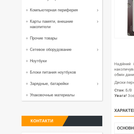
Компьютерная периферия
Карты памяти, внешние
накопители
Прочие товары
Сетевое оборудование
Ноутбуки
Надійний
накопичув
Блоки питания ноутбуков
обмін дани
Диски пер
Зарядные, батарейки
Стан:
Б/В
Упаковочные материалы
Увага!
Зов
ХАРАКТЕ
КОНТАКТИ
ОСНОВН