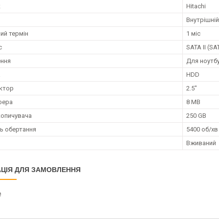
к
Hitachi
Внутрішній
ий термін
1 міс
с
SATA II (SA
ення
Для ноутб
а
HDD
ктор
2.5"
фера
8 MB
копичувача
250 GB
ь обертання
5400 об/хв
Вживаний
ЦІЯ ДЛЯ ЗАМОВЛЕННЯ
₴