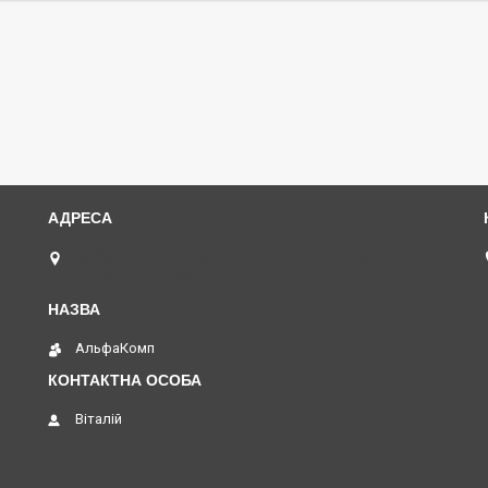
(068)616-95-62 ◄ вул.Князя Володимира Великого,
буд.20, Дніпро, Україна
АльфаКомп
Віталій