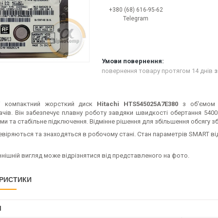
+380 (68) 616-95-62
Telegram
повернення товару протягом 14 днів
з
 і компактний жорсткий диск
Hitachi HTS545025A7E380
з об'ємом 2
ачів. Він забезпечує плавну роботу завдяки швидкості обертання 540
ми та стабільне підключення. Відмінне рішення для збільшення обсягу з
евіряються та знаходяться в робочому стані. Стан параметрів SMART в
нішній вигляд може відрізнятися від представленого на фото.
РИСТИКИ
І