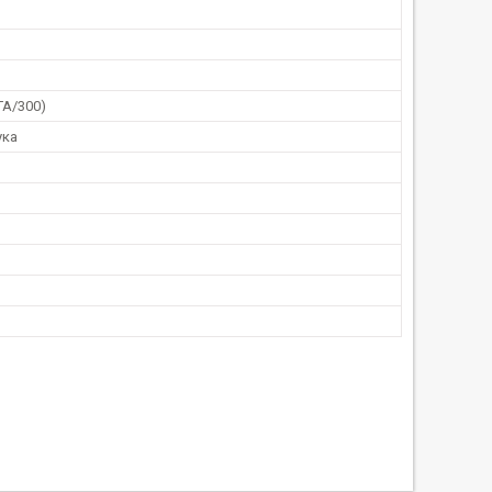
TA/300)
ука