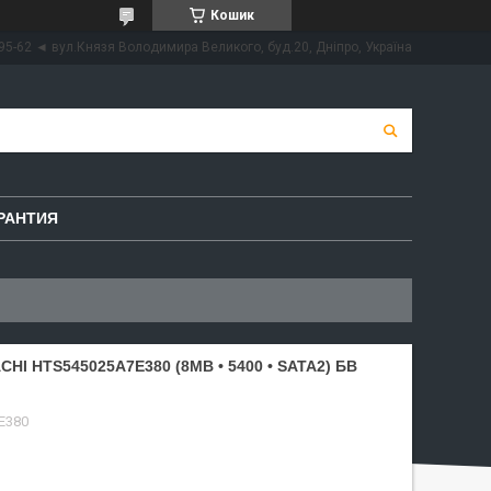
Кошик
95-62 ◄ вул.Князя Володимира Великого, буд.20, Дніпро, Україна
РАНТИЯ
HI HTS545025A7E380 (8MB • 5400 • SATA2) БВ
E380