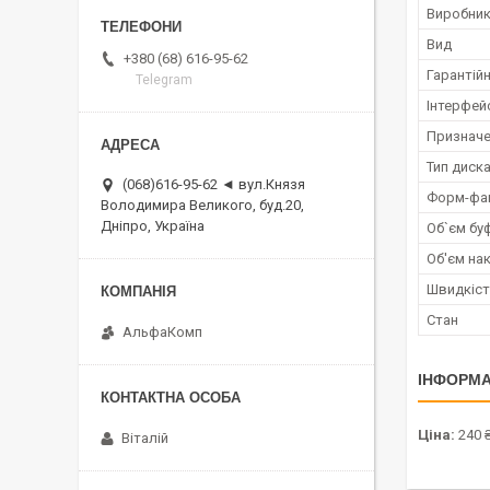
Виробни
Вид
+380 (68) 616-95-62
Гарантійн
Telegram
Інтерфей
Признач
Тип диск
(068)616-95-62 ◄ вул.Князя
Форм-фа
Володимира Великого, буд.20,
Дніпро, Україна
Об`єм бу
Об'єм на
Швидкіст
Стан
АльфаКомп
ІНФОРМА
Ціна:
240 
Віталій