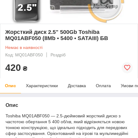
Жорсткий диск 2.5" 500Gb Toshiba
MQ01ABF050 (8Mb • 5400 • SATAIII) БВ
Немає в наявності
Код: MQ01ABF050
Роздріб
420
₴
Опис
Характеристики
Доставка
Оплата
Умови п
Опис
Toshiba MQ01ABF050 — 2.5-дюймовий жорсткий диско з
частотою обертання 5 400 об/хв, який відрізняється новою
тонкою конструкцією, що ідеально підходить для передових
сфер застосування. Орієнтований на ігрові та мультимедійні