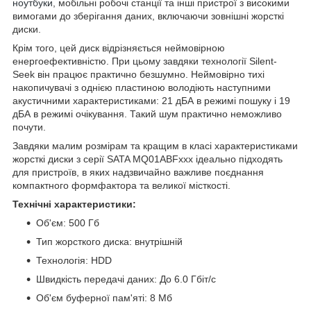
ноутбуки
, мобільні робочі станції та інші пристрої з високими
вимогами до зберігання даних, включаючи зовнішні жорсткі
диски.
Крім того, цей диск відрізняється неймовірною
енергоефективністю. При цьому завдяки технології Silent-
Seek він працює практично безшумно. Неймовірно тихі
накопичувачі з однією пластиною володіють наступними
акустичними характеристиками: 21 дБА в режимі пошуку і 19
дБА в режимі очікування. Такий шум практично неможливо
почути.
Завдяки малим розмірам та кращим в класі характеристиками
жорсткі диски з серії SATA MQ01ABFxxx ідеально підходять
для пристроїв, в яких надзвичайно важливе поєднання
компактного формфактора та великої місткості.
Технічні характеристики:
Об'єм: 500 Гб
Тип жорсткого диска: внутрішній
Технологія: HDD
Швидкість передачі даних: До 6.0 Гбіт/с
Об'єм буферної пам'яті: 8 Мб