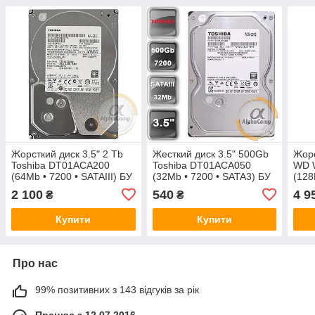
Жорсткий диск 3.5" 2 Tb
Жесткий диск 3.5" 500Gb
Жорс
Toshiba DT01ACA200
Toshiba DT01ACA050
WD 
(64Mb • 7200 • SATAIII) БУ
(32Mb • 7200 • SATA3) БУ
(128
2 100
540
4 9
₴
₴
Купити
Купити
Про нас
99% позитивних з 143 відгуків за рік
Працює з 12.07.2016