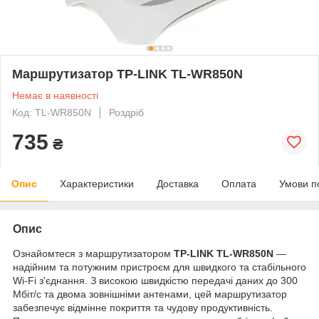
Маршрутизатор TP-LINK TL-WR850N
Немає в наявності
Код: TL-WR850N
Роздріб
735
₴
Опис
Характеристики
Доставка
Оплата
Умови п
Опис
Ознайомтеся з маршрутизатором
TP-LINK TL-WR850N
—
надійним та потужним пристроєм для швидкого та стабільного
Wi-Fi з'єднання. З високою швидкістю передачі даних до 300
Мбіт/с та двома зовнішніми антенами, цей маршрутизатор
забезпечує відмінне покриття та чудову продуктивність.