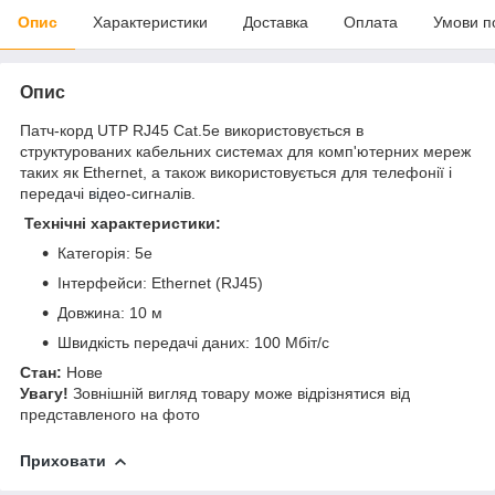
Опис
Характеристики
Доставка
Оплата
Умови п
Опис
Патч-корд UTP RJ45 Cat.5e використовується в
структурованих кабельних системах для комп'ютерних мереж
таких як Ethernet, а також використовується для телефонії і
передачі
відео
-сигналів.
Технічні характеристики:
Категорія: 5e
Інтерфейси: Ethernet (RJ45)
Довжина: 10 м
Швидкість передачі даних: 100 Мбіт/с
Стан:
Нове
Увагу!
Зовнішній вигляд товару може відрізнятися від
представленого на фото
Приховати