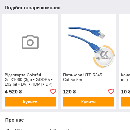
Подібні товари компанії
Відеокарта Colorful
Патч-корд UTP RJ45
Коне
GTX1060 (3gb • GDDR5 •
Cat.5e 5m
шт.)
192 bit • DVI • HDMI • DP)
iGame GTX1060 Vulcan U
4 520
120
10
₴
₴
3G БУ
Купити
Купити
Про нас