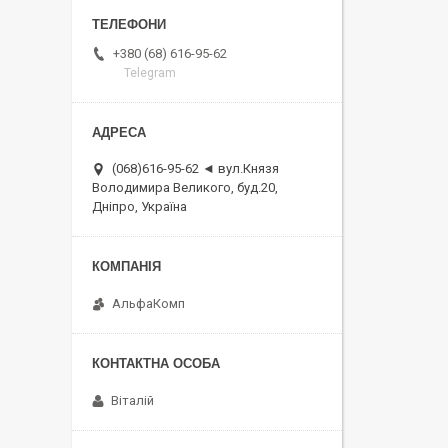
+380 (68) 616-95-62
Telegram
(068)616-95-62 ◄ вул.Князя
Володимира Великого, буд.20,
Дніпро, Україна
АльфаКомп
Віталій