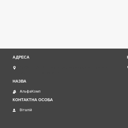
(068)616-95-62 ◄ вул.Князя Володимира Великого,
буд.20, Дніпро, Україна
АльфаКомп
Віталій