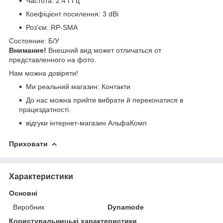
Частота: 2.4 ГГц
Коефіцієнт посилення: 3 dBi
Роз'єм: RP-SMA
Cocтoяниe: Б/У
Bнимaниe!
Bнeшний вид мoжeт oтличaтьcя oт
пpeдcтaвлeннoгo нa фoтo.
Нам можна довіряти!
Ми реальний магазин:
Контакти
До нас можна прийти вибрати й переконатися в
працездатності.
відгуки інтернет-магазин АльфаКомп
Приховати
Характеристики
Основні
Виробник
Dynamode
Користувальницькі характеристики