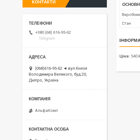
КОНТАКТИ
ОСНОВН
Виробни
Стан
+380 (68) 616-95-62
Telegram
ІНФОРМА
Ціна:
540 
(068)616-95-62 ◄ вул.Князя
Володимира Великого, буд.20,
Дніпро, Україна
АльфаКомп