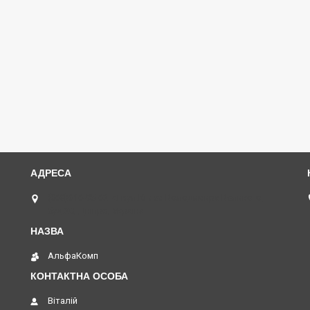
(068)616-95-62 ◄ вул.Князя Володимира Великого,
буд.20, Дніпро, Україна
АльфаКомп
Віталій