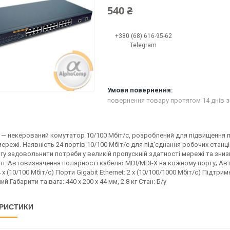
540 ₴
+380 (68) 616-95-62
Telegram
повернення товару протягом 14 днів
з
 — некерований комутатор 10/100 Мбіт/с, розроблений для підвищення п
мережі. Наявність 24 портів 10/100 Мбіт/с для під'єднання робочих станцій
у задовольнити потреби у великій пропускній здатності мережі та зниз
і: Автовизначення полярності кабелю MDI/MDI-X на кожному порту; Ав
24 x (10/100 Мбіт/с) Порти Gigabit Ethernet: 2 x (10/100/1000 Мбіт/с) Під
 Габарити та вага: 440 x 200 x 44 мм, 2.8 кг Стан: Б/у
РИСТИКИ