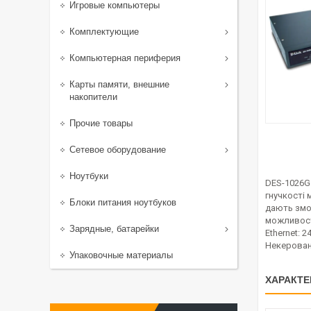
Игровые компьютеры
Комплектующие
Компьютерная периферия
Карты памяти, внешние
накопители
Прочие товары
Сетевое оборудование
Ноутбуки
DES-1026G
гнучкості 
Блоки питания ноутбуков
дають змог
можливост
Зарядные, батарейки
Ethernet: 
Некерований
Упаковочные материалы
ХАРАКТЕ