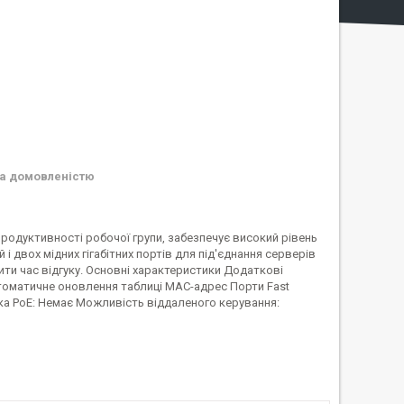
а домовленістю
родуктивності робочої групи, забезпечує високий рівень
 і двох мідних гігабітних портів для під'єднання серверів
ити час відгуку. Основні характеристики Додаткові
томатичне оновлення таблиці MAC-адрес Порти Fast
тримка PoE: Немає Можливість віддаленого керування: